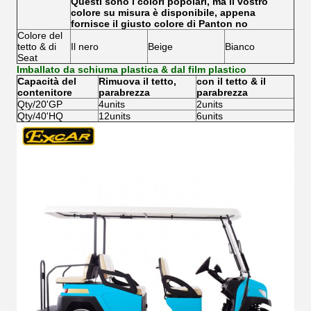
Questi sono i colori popolari, ma il vostro
colore su misura è disponibile, appena
fornisce il giusto colore di Panton no
Colore del
tetto & di
Il nero
Beige
Bianco
Seat
Imballato da schiuma plastica & dal film plastico
Capacità del
Rimuova il tetto,
con il tetto & il
contenitore
parabrezza
parabrezza
Qty/20'GP
4units
2units
Qty/40'HQ
12units
6units