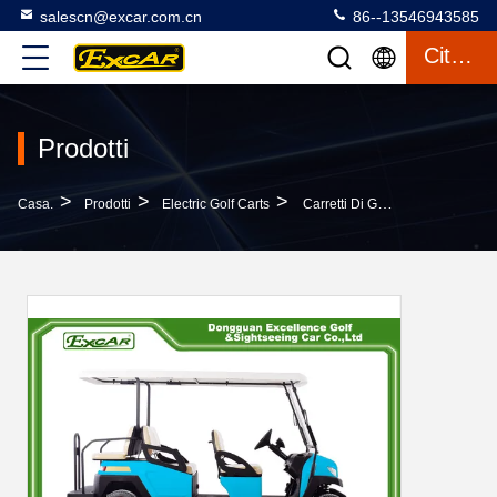
salescn@excar.com.cn
86--13546943585
Citazione
Prodotti
>
>
>
Casa.
Prodotti
Electric Golf Carts
Carretti Di Golf Elettrici Con Il Carretto Di Golf Trojan Delle Batterie Del Cambio 6 Del Combustibile Italiano Di Seater