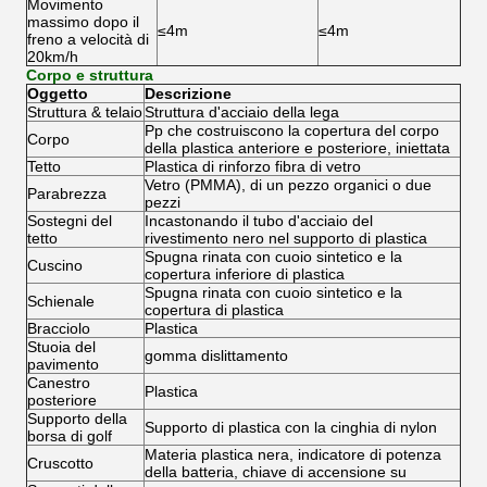
Movimento
massimo dopo il
≤4m
≤4m
freno a velocità di
20km/h
Corpo e struttura
Oggetto
Descrizione
Struttura & telaio
Struttura d'acciaio della lega
Pp che costruiscono la copertura del corpo
Corpo
della plastica anteriore e posteriore, iniettata
Tetto
Plastica di rinforzo fibra di vetro
Vetro (PMMA), di un pezzo organici o due
Parabrezza
pezzi
Sostegni del
Incastonando il tubo d'acciaio del
tetto
rivestimento nero nel supporto di plastica
Spugna rinata con cuoio sintetico e la
Cuscino
copertura inferiore di plastica
Spugna rinata con cuoio sintetico e la
Schienale
copertura di plastica
Bracciolo
Plastica
Stuoia del
gomma dislittamento
pavimento
Canestro
Plastica
posteriore
Supporto della
Supporto di plastica con la cinghia di nylon
borsa di golf
Materia plastica nera, indicatore di potenza
Cruscotto
della batteria, chiave di accensione su