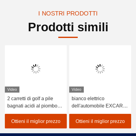
I NOSTRI PRODOTTI
Prodotti simili
Video
Video
2 carretti di golf a pile
bianco elettrico
bagnati acidi al piombo
dell'automobile EXCAR
dei sedili/golf con errori
A1S6+2 di golf del veicolo
elettrico dell'automobile
a pile del litio 48V
Ottieni il miglior prezzo
Ottieni il miglior prezzo