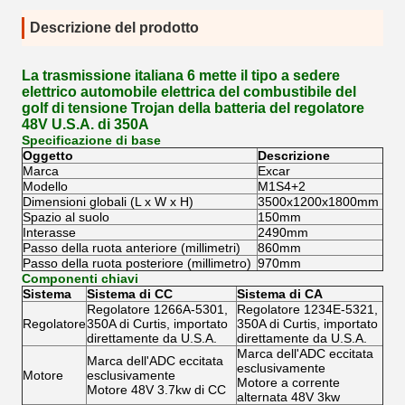
Descrizione del prodotto
La trasmissione italiana 6 mette il tipo a sedere
elettrico automobile elettrica del combustibile del
golf di tensione Trojan della batteria del regolatore
48V U.S.A. di 350A
Specificazione di base
Oggetto
Descrizione
Marca
Excar
Modello
M1S4+2
Dimensioni globali (L x W x H)
3500x1200x1800mm
Spazio al suolo
150mm
Interasse
2490mm
Passo della ruota anteriore (millimetri)
860mm
Passo della ruota posteriore (millimetro)
970mm
Componenti chiavi
Sistema
Sistema di CC
Sistema di CA
Regolatore 1266A-5301,
Regolatore 1234E-5321,
Regolatore
350A di Curtis, importato
350A di Curtis, importato
direttamente da U.S.A.
direttamente da U.S.A.
Marca dell'ADC eccitata
Marca dell'ADC eccitata
esclusivamente
Motore
esclusivamente
Motore a corrente
Motore 48V 3.7kw di CC
alternata 48V 3kw