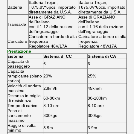
Batteria Trojan,
Batteria Trojan,
Batteria
T875,8V*6pcs, importato
T875,8V*6pcs, importato
direttamente da U.S.A.
direttamente da U.S.A.
Asse di GRAZIANO
Asse di GRAZIANO
dell'italiano
dell'italiano
Transaxle
con il 1:12 della razione
con il 1:16 della razione
dell'ingranaggio
dell'ingranaggio
Caricatore a bordo di alta
Caricatore a bordo di alta
Caricatore
frequenza
frequenza
Regolatore 48V/17A
Regolatore 48V/17A
Prestazione
sistema
Sistema di CC
Sistema di CA
Capacità di
6
6
passeggero
Capacità
rampicante (pieno
20%
25%
carico)
Velocità di andata
23km/h
45km/h
massima
Distanza in miglia
60-80km
80-100km
di resistenza
Tempo di carico
8-10 ore
8-10 ore
Peso di
caricamento
300kgs
300kgs
massimo
Raggio di volta
3.9m
3.9m
minimo