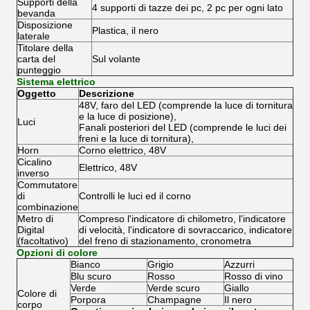
Supporti della
4 supporti di tazze dei pc, 2 pc per ogni lato
bevanda
Disposizione
Plastica, il nero
laterale
Titolare della
carta del
Sul volante
punteggio
Sistema elettrico
Oggetto
Descrizione
48V, faro del LED (comprende la luce di tornitura
e la luce di posizione),
Luci
Fanali posteriori del LED (comprende le luci dei
freni e la luce di tornitura),
Horn
Corno elettrico, 48V
Cicalino
Elettrico, 48V
inverso
Commutatore
di
Controlli le luci ed il corno
combinazione
Metro di
Compreso l'indicatore di chilometro, l'indicatore
Digital
di velocità, l'indicatore di sovraccarico, indicatore
(facoltativo)
del freno di stazionamento, cronometra
Opzioni di colore
Bianco
Grigio
Azzurri
Blu scuro
Rosso
Rosso di vino
Verde
Verde scuro
Giallo
Colore di
Porpora
Champagne
Il nero
corpo