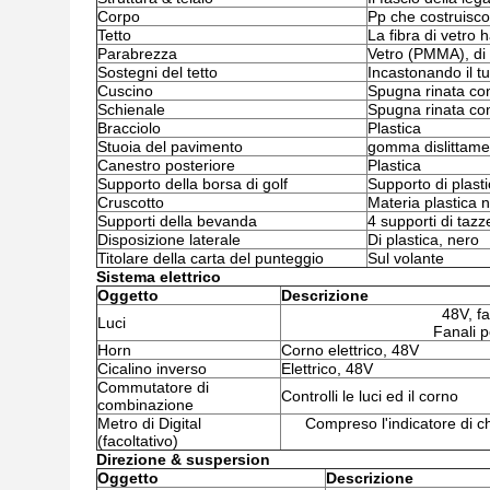
Corpo
Pp che costruiscon
Tetto
La fibra di vetro h
Parabrezza
Vetro (PMMA), di 
Sostegni del tetto
Incastonando il tu
Cuscino
Spugna rinata con 
Schienale
Spugna rinata con 
Bracciolo
Plastica
Stuoia del pavimento
gomma dislittame
Canestro posteriore
Plastica
Supporto della borsa di golf
Supporto di plasti
Cruscotto
Materia plastica n
Supporti della bevanda
4 supporti di tazz
Disposizione laterale
Di plastica, nero
Titolare della carta del punteggio
Sul volante
Sistema elettrico
Oggetto
Descrizione
48V, fa
Luci
Fanali p
Horn
Corno elettrico, 48V
Cicalino inverso
Elettrico, 48V
Commutatore di
Controlli le luci ed il corno
combinazione
Metro di Digital
Compreso l'indicatore di chi
(facoltativo)
Direzione & suspersion
Oggetto
Descrizione