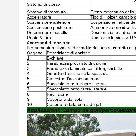
S
Sistema di sterzo
Sistema di frenatura
Freno meccanico della 
Acceleratore
Tipo di Holzer, cambio d
Sospensione anteriore
Sospensione indipenden
Sospensione posteriore
Ammortizzatore idraulico
Determinare modello
Decelerazione a due fas
Ruota & Tiro
Ruota di alluminio & U.S
Accessori di opzione
Per aumentare il valore di vendite del nostro carretto di go
Oggetto
Descrizione di opzione
1
E-chiave
2
Parabrezza provvisto di cardini
3
Parabrezza laminato con il tergicristallo
4
Guardia d'acciaio della spazzola
5
Canestro d'acciaio anteriore
6
Specchietto retrovisore interno
7
Specchietto retrovisore laterale
8
Recinzione
9
Copertura del sole
10
Copertura della borsa di golf
Applicazioni: Campo da golf/parco/settor