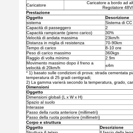
Caricatore a bordo ad al
Caricatore
Regolatore 48V
Prestazione
Oggetto
Descrizione
sistema
Sistema di CC
Capacità di passeggero
2
Capacità rampicante (pieno carico)
30%
Velocità di andata massima
23km/h
Distanza in miglia di resistenza
70-90km
Tempo di carico
8-10 ore
Peso di carico massimo
360kgs
Raggio di volta minimo
2.9m
Movimento massimo dopo il freno a
≤4m
velocità di 20km/h
* 1) basato sulle condizioni di prova: strada cementata pi
temperatura di 25 gradi centigradi;
2) La gamma varierà secondo la temperatura, grado, caric
Dimensioni
Oggetto
Dimensioni globali (L x W x H)
Spazio al suolo
Interasse
Passo della ruota anteriore (millimetri)
Passo della ruota posteriore (millimetri)
Corpo e struttura
Oggetto
Descrizione
Struttura & telaio
Il fascio della leg