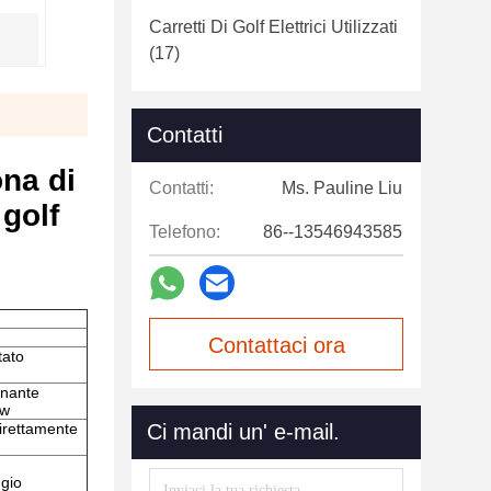
Carretti Di Golf Elettrici Utilizzati
(17)
Contatti
ona di
Contatti:
Ms. Pauline Liu
 golf
Telefono:
86--13546943585
Contattaci ora
tato
onante
kw
direttamente
Ci mandi un' e-mail.
ggio