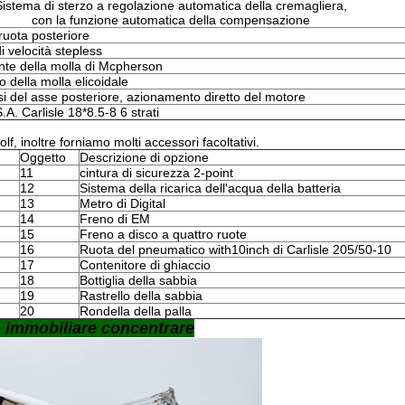
istema di sterzo a regolazione automatica della cremagliera,
con la funzione automatica della compensazione
ruota posteriore
i velocità stepless
te della molla di Mcpherson
 della molla elicoidale
i del asse posteriore, azionamento diretto del motore
.A. Carlisle 18*8.5-8 6 strati
lf, inoltre forniamo molti accessori facoltativi.
Oggetto
Descrizione di opzione
11
cintura di sicurezza 2-point
12
Sistema della ricarica dell'acqua della batteria
13
Metro di Digital
14
Freno di EM
15
Freno a disco a quattro ruote
16
Ruota del pneumatico with10inch di Carlisle 205/50-10
17
Contenitore di ghiaccio
18
Bottiglia della sabbia
19
Rastrello della sabbia
20
Rondella della palla
e immobiliare concentrare