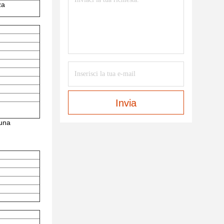
za
Invia
 una