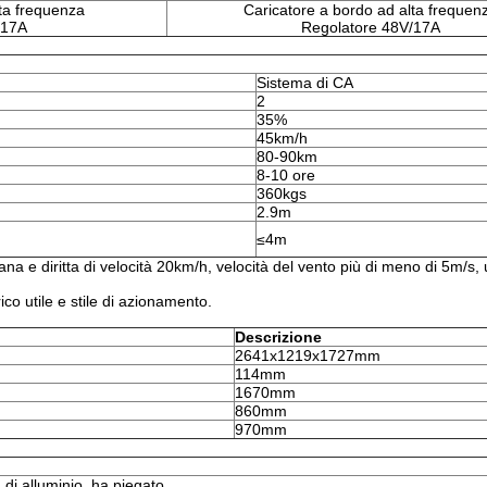
ta frequenza
Caricatore a bordo ad alta frequen
/17A
Regolatore 48V/17A
Sistema di CA
2
35%
45km/h
80-90km
8-10 ore
360kgs
2.9m
≤4m
ana e diritta di velocità 20km/h, velocità del vento più di meno di 5m/s,
o utile e stile di azionamento.
Descrizione
2641x1219x1727mm
114mm
1670mm
860mm
970mm
a di alluminio, ha piegato