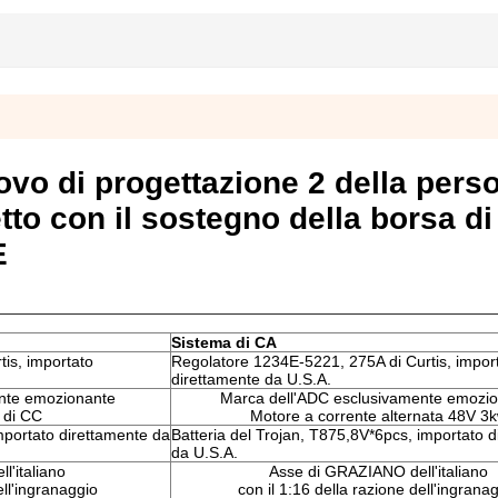
ovo di progettazione 2 della pers
etto con il sostegno della borsa di
E
Sistema di CA
is, importato
Regolatore 1234E-5221, 275A di Curtis, impor
direttamente da U.S.A.
nte emozionante
Marca dell'ADC esclusivamente emozi
 di CC
Motore a corrente alternata 48V 3
mportato direttamente da
Batteria del Trojan, T875,8V*6pcs, importato 
da U.S.A.
'italiano
Asse di GRAZIANO dell'italiano
ell'ingranaggio
con il 1:16 della razione dell'ingrana