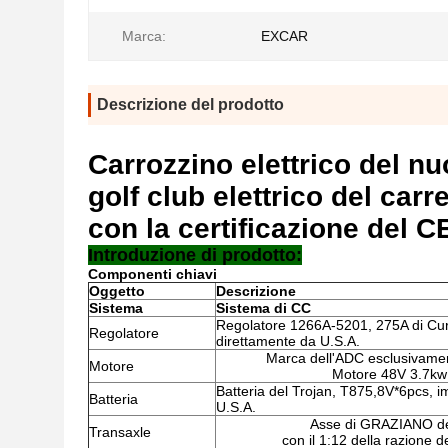
Marca:
EXCAR
Descrizione del prodotto
Carrozzino elettrico del nu
golf club elettrico del carr
con la certificazione del C
Introduzione di prodotto:
Componenti chiavi
Oggetto
Descrizione
Sistema
Sistema di CC
Regolatore 1266A-5201, 275A di Curt
Regolatore
direttamente da U.S.A.
Marca dell'ADC esclusivame
Motore
Motore 48V 3.7kw
Batteria del Trojan, T875,8V*6pcs, i
Batteria
U.S.A.
Asse di GRAZIANO dell
Transaxle
con il 1:12 della razione d