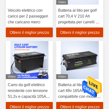
Video
Veicolo elettrico con
Batteria al litio per golf
carico per 2 passeggeri
cart 70,4 V 210 Ah
che caricano merci
progettata per carrelli da
sightseeing, che fornisce
Ottieni il miglior prezzo
Ottieni il miglior prezzo
un'erogazione di
potenza stabile
Video
Video
Carro da golf elettrico
Batteria al litio per golf
resistente con tensione
cart 48v 165Ah
51.2v e capacità 105Ah
compatibile con modelli
Adatto
Excar per alimentazione
Ottieni il miglior prezzo
Ottieni il miglior prezzo