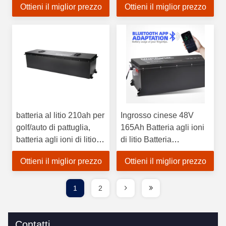
Ottieni il miglior prezzo
Ottieni il miglior prezzo
batteria al litio 210ah per
Ingrosso cinese 48V
golf/auto di pattuglia,
165Ah Batteria agli ioni
batteria agli ioni di litio
di litio Batteria
da 72 volt Excar
ricaricabile Sostituzione
Ottieni il miglior prezzo
Ottieni il miglior prezzo
acido piombo
1
2
Contatti