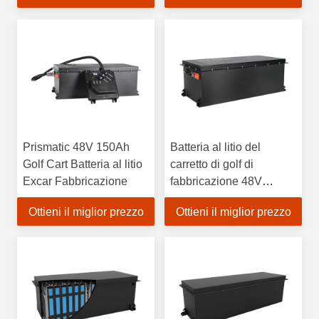
Prismatic 48V 150Ah
Batteria al litio del
Golf Cart Batteria al litio
carretto di golf di
Excar Fabbricazione
fabbricazione 48V
150ah di Excar per i
Ottieni il miglior prezzo
Ottieni il miglior prezzo
veicoli utilitari di LSVs