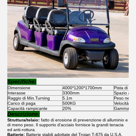
Specifiche:
Dimensione
4000*1200*1700mm
Pista di F/R
Interasse
3300mm
Spazio al s
Raggio di Min.Turning
5.1m
Peso netto
Carico di paga
500KG
Velocità di
Capacità rampicante
20%
Gamma
Descrizione:
Struttura/telaio:
fatto di erosione di prevenzione di alluminio e
di meno peso. Il supporto d'acciaio fornisce la grandi tenacia
ed anti-rottura.
Batterie:
Batterie stabili adottate del Trojan T-875 da U.S.A.