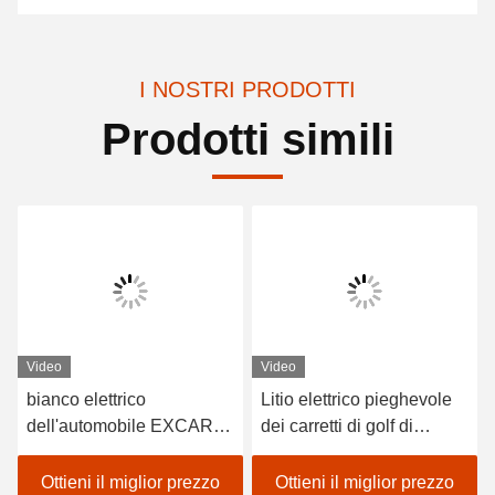
I NOSTRI PRODOTTI
Prodotti simili
Video
Video
bianco elettrico
Litio elettrico pieghevole
dell'automobile EXCAR
dei carretti di golf di
A1S6+2 di golf del veicolo
EXCAR Seat 48V a pile
a pile del litio 48V
Ottieni il miglior prezzo
Ottieni il miglior prezzo