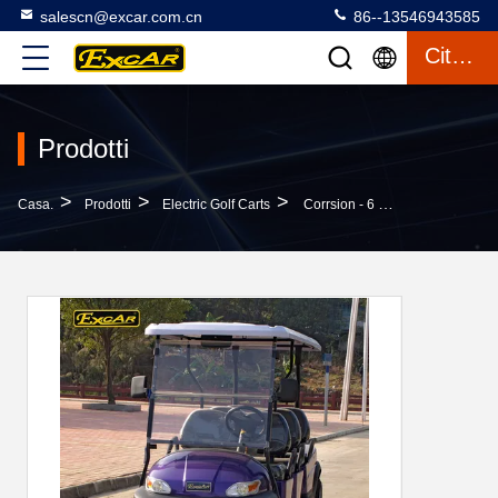
salescn@excar.com.cn
86--13546943585
Citazione
Prodotti
>
>
>
Casa.
Prodotti
Electric Golf Carts
Corrsion - 6 Carretti Di Golf Elettrici Resistenti Della Persona Con Le Luci Anteriori O Posteriori Del LED E Horn