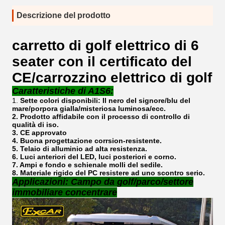
Descrizione del prodotto
carretto di golf elettrico di 6
seater con il certificato del
CE/carrozzino elettrico di golf
Caratteristiche di A1S6:
1.
Sette colori disponibili: Il nero del signore/blu del
mare/porpora gialla/misteriosa luminosa/ecc.
2. Prodotto affidabile con il processo di controllo di
qualità di iso.
3. CE approvato
4. Buona progettazione corrsion-resistente.
5. Telaio di alluminio ad alta resistenza.
6. Luci anteriori del LED, luci posteriori e corno.
7. Ampi e fondo e schienale molli del sedile.
8. Materiale rigido del PC resistere ad uno scontro serio.
Applicazioni: Campo da golf/parco/settore
immobiliare concentrare