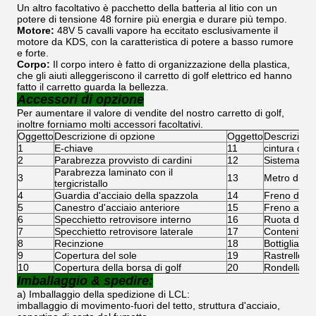
Un altro facoltativo è pacchetto della batteria al litio con un
potere di tensione 48 fornire più energia e durare più tempo.
Motore:
48V 5 cavalli vapore ha eccitato esclusivamente il
motore da KDS, con la caratteristica di potere a basso rumore
e forte.
Corpo:
Il corpo intero è fatto di organizzazione della plastica,
che gli aiuti alleggeriscono il carretto di golf elettrico ed hanno
fatto il carretto guarda la bellezza.
Accessori di opzione
Per aumentare il valore di vendite del nostro carretto di golf,
inoltre forniamo molti accessori facoltativi.
Oggetto
Descrizione di opzione
Oggetto
Descrizione
1
E-chiave
11
cintura di s
2
Parabrezza provvisto di cardini
12
Sistema dell
Parabrezza laminato con il
3
13
Metro di Dig
tergicristallo
4
Guardia d'acciaio della spazzola
14
Freno di E
5
Canestro d'acciaio anteriore
15
Freno a dis
6
Specchietto retrovisore interno
16
Ruota di Ca
7
Specchietto retrovisore laterale
17
Contenitore
8
Recinzione
18
Bottiglia de
9
Copertura del sole
19
Rastrello d
10
Copertura della borsa di golf
20
Rondella de
Imballaggio & spedire:
a) Imballaggio della spedizione di LCL:
imballaggio di movimento-fuori del tetto, struttura d'acciaio,