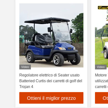
Video
Video
Regolatore elettrico di Seater usato
Motore T
Batteried Curtis dei carretti di golf del
utilizz
Trojan 4
carrett
Ottieni il miglior prezzo
Ot