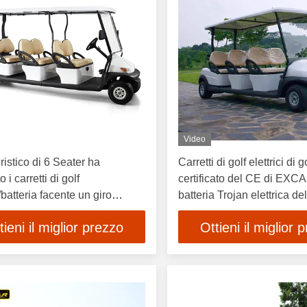
Video
ristico di 6 Seater ha
Carretti di golf elettrici di g
o i carretti di golf
certificato del CE di EXCA
i/batteria facente un giro
batteria Trojan elettrica del
o elettrica del Trojan del bus
48V
tieni il miglior prezzo
Ottieni il miglior 