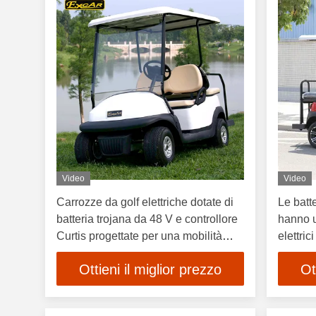
Video
Video
Carrozze da golf elettriche dotate di
Le batt
batteria trojana da 48 V e controllore
hanno ut
Curtis progettate per una mobilità
elettri
elettrica affidabile
Ottieni il miglior prezzo
Ot