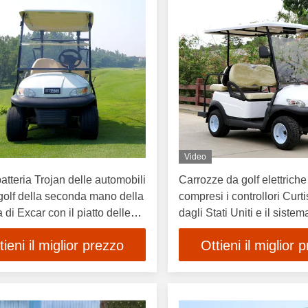
Video
batteria Trojan delle automobili
Carrozze da golf elettriche
golf della seconda mano della
compresi i controllori Curti
 di Excar con il piatto delle
dagli Stati Uniti e il sistem
E unico per una maggiore 
tieni il miglior prezzo
Ottieni il miglior 