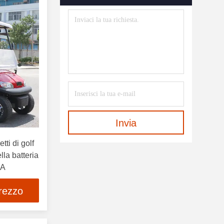
Invia
etti di golf
lla batteria
5A
prezzo