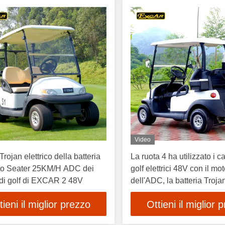
Video
rojan elettrico della batteria
La ruota 4 ha utilizzato i car
ato Seater 25KM/H ADC dei
golf elettrici 48V con il mo
i di golf di EXCAR 2 48V
dell'ADC, la batteria Troja
dell'Italia
tieni il miglior prezzo
Ottieni il miglior 