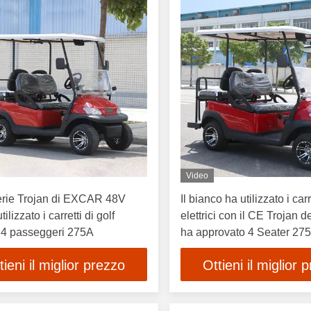
Video
erie Trojan di EXCAR 48V
Il bianco ha utilizzato i carr
ilizzato i carretti di golf
elettrici con il CE Trojan de
ci 4 passeggeri 275A
ha approvato 4 Seater 27
tieni il miglior prezzo
Ottieni il miglior 