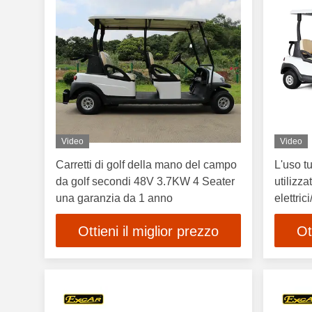
Video
Video
Carretti di golf della mano del campo
L'uso tu
da golf secondi 48V 3.7KW 4 Seater
utilizzat
una garanzia da 1 anno
elettric
turistic
Ottieni il miglior prezzo
Ot