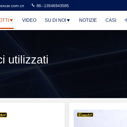
excar.com.cn
86--13546943585
OTTI
VIDEO
SU DI NOI
NOTIZIE
CASI
i utilizzati