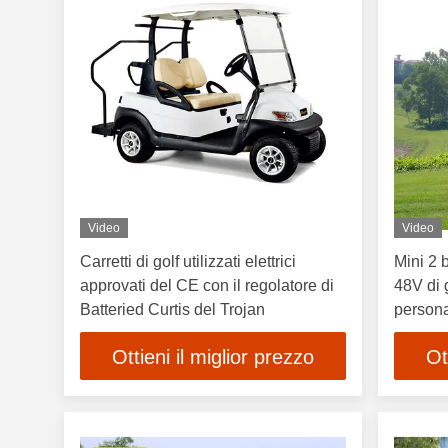
Video
Video
Carretti di golf utilizzati elettrici
Mini 2 
approvati del CE con il regolatore di
48V di 
Batteried Curtis del Trojan
persona
caddie
Ottieni il miglior prezzo
Ot