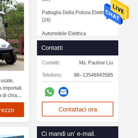
Pattuglia Della Polizia Elettrica
(24)
Automobile Elettrica
Dell'ambulanza
(22)
Contatti
Batteria Al Litio Del Carretto Di
Golf
(19)
Contatti:
Ms. Pauline Liu
Telefono:
86--13546943585
Accessori Del Carretto Di Golf
 usate,
(91)
s importati
a di chiavi
Parti Dell'OEM Dell'automobile
sicurezza
Del Club
(10)
Contattaci ora
prezzo
Carretti Di Golf Elettrici Utilizzati
(17)
Ci mandi un' e-mail.