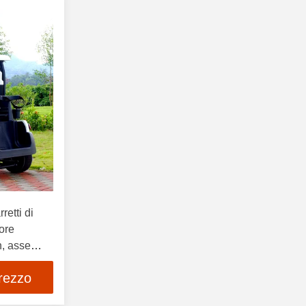
retti di
tore
n, asse
prezzo