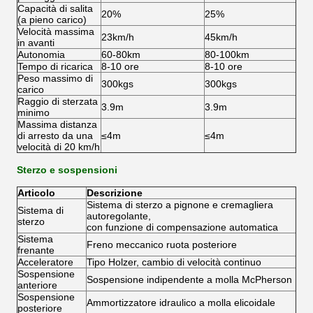
Capacità di salita
20%
25%
(a pieno carico)
Velocità massima
23km/h
45km/h
in avanti
Autonomia
60-80km
80-100km
Tempo di ricarica
8-10 ore
8-10 ore
Peso massimo di
300kgs
300kgs
carico
Raggio di sterzata
3.9m
3.9m
minimo
Massima distanza
di arresto da una
≤4m
≤4m
velocità di 20 km/h
Sterzo e sospensioni
Articolo
Descrizione
Sistema di sterzo a pignone e cremagliera
Sistema di
autoregolante,
sterzo
con funzione di compensazione automatica
Sistema
Freno meccanico ruota posteriore
frenante
Acceleratore
Tipo Holzer, cambio di velocità continuo
Sospensione
Sospensione indipendente a molla McPherson
anteriore
Sospensione
Ammortizzatore idraulico a molla elicoidale
posteriore