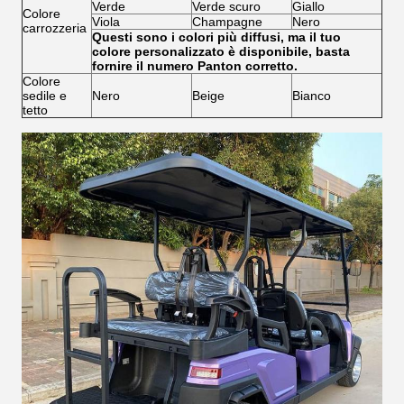
Verde
Verde scuro
Giallo
Colore
Viola
Champagne
Nero
carrozzeria
Questi sono i colori più diffusi, ma il tuo
colore personalizzato è disponibile, basta
fornire il numero Panton corretto.
Colore
sedile e
Nero
Beige
Bianco
tetto