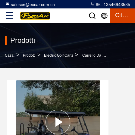
salescn@excar.com.cn
86--13546943585
Citazione
Prodotti
>
>
>
Casa.
Prodotti
Electric Golf Carts
Carrello Da Golf Elettrico Pieghevole Con Parabrezza, 6 Posti, Batteria Trojan Da 48 Volt, Motore DC AC, Controller Curtis, Asse GRAZIANO Italiano, Sistema Di Ricarica Rapida