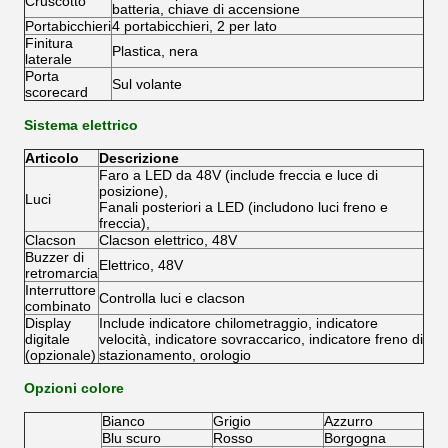
Cruscotto
batteria, chiave di accensione
Portabicchieri
4 portabicchieri, 2 per lato
Finitura
Plastica, nera
laterale
Porta
Sul volante
scorecard
Sistema elettrico
Articolo
Descrizione
Faro a LED da 48V (include freccia e luce di
posizione),
Luci
Fanali posteriori a LED (includono luci freno e
freccia),
Clacson
Clacson elettrico, 48V
Buzzer di
Elettrico, 48V
retromarcia
Interruttore
Controlla luci e clacson
combinato
Display
Include indicatore chilometraggio, indicatore
digitale
velocità, indicatore sovraccarico, indicatore freno di
(opzionale)
stazionamento, orologio
Opzioni colore
Bianco
Grigio
Azzurro
Blu scuro
Rosso
Borgogna