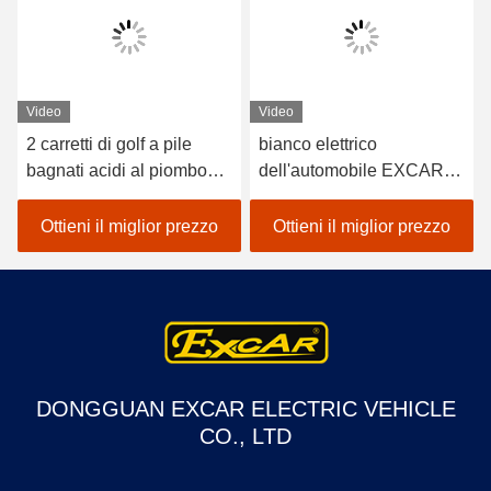
Video
Video
2 carretti di golf a pile
bianco elettrico
bagnati acidi al piombo
dell'automobile EXCAR
dei sedili/golf con errori
A1S6+2 di golf del veicolo
elettrico dell'automobile
a pile del litio 48V
Ottieni il miglior prezzo
Ottieni il miglior prezzo
DONGGUAN EXCAR ELECTRIC VEHICLE
CO., LTD