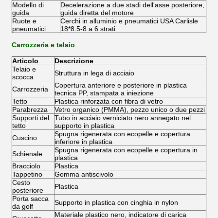
Modello di
Decelerazione a due stadi dell'asse posteriore,
guida
guida diretta del motore
Ruote e
Cerchi in alluminio e pneumatici USA Carlisle
pneumatici
18*8.5-8 a 6 strati
Carrozzeria e telaio
Articolo
Descrizione
Telaio e
Struttura in lega di acciaio
scocca
Copertura anteriore e posteriore in plastica
Carrozzeria
tecnica PP, stampata a iniezione
Tetto
Plastica rinforzata con fibra di vetro
Parabrezza
Vetro organico (PMMA), pezzo unico o due pezzi
Supporti del
Tubo in acciaio verniciato nero annegato nel
tetto
supporto in plastica
Spugna rigenerata con ecopelle e copertura
Cuscino
inferiore in plastica
Spugna rigenerata con ecopelle e copertura in
Schienale
plastica
Bracciolo
Plastica
Tappetino
Gomma antiscivolo
Cesto
Plastica
posteriore
Porta sacca
Supporto in plastica con cinghia in nylon
da golf
Materiale plastico nero, indicatore di carica