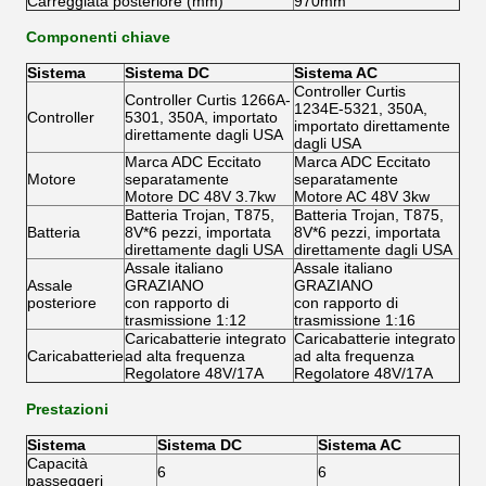
Carreggiata posteriore (mm)
970mm
Componenti chiave
Sistema
Sistema DC
Sistema AC
Controller Curtis
Controller Curtis 1266A-
1234E-5321, 350A,
Controller
5301, 350A, importato
importato direttamente
direttamente dagli USA
dagli USA
Marca ADC Eccitato
Marca ADC Eccitato
Motore
separatamente
separatamente
Motore DC 48V 3.7kw
Motore AC 48V 3kw
Batteria Trojan, T875,
Batteria Trojan, T875,
Batteria
8V*6 pezzi, importata
8V*6 pezzi, importata
direttamente dagli USA
direttamente dagli USA
Assale italiano
Assale italiano
Assale
GRAZIANO
GRAZIANO
posteriore
con rapporto di
con rapporto di
trasmissione 1:12
trasmissione 1:16
Caricabatterie integrato
Caricabatterie integrato
Caricabatterie
ad alta frequenza
ad alta frequenza
Regolatore 48V/17A
Regolatore 48V/17A
Prestazioni
Sistema
Sistema DC
Sistema AC
Capacità
6
6
passeggeri