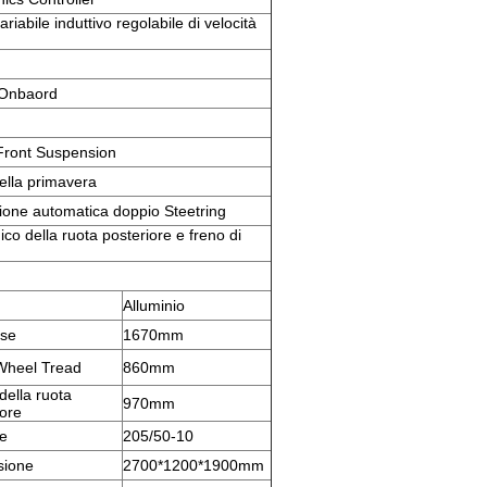
iabile induttivo regolabile di velocità
i Onbaord
Front Suspension
della primavera
ione automatica doppio Steetring
o della ruota posteriore e freno di
Alluminio
sse
1670mm
Wheel Tread
860mm
della ruota
970mm
iore
e
205/50-10
sione
2700*1200*1900mm