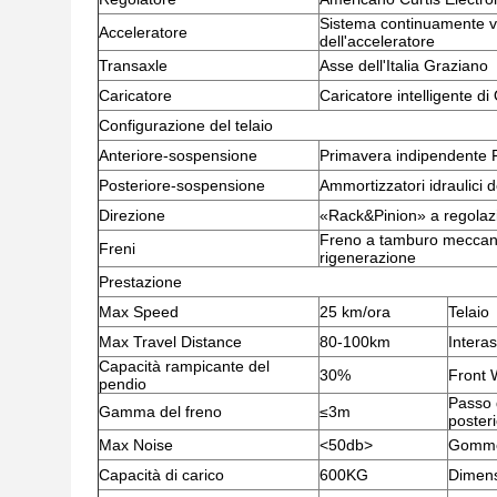
Sistema continuamente var
Acceleratore
dell'acceleratore
Transaxle
Asse dell'Italia Graziano
Caricatore
Caricatore intelligente d
Configurazione del telaio
Anteriore-sospensione
Primavera indipendente 
Posteriore-sospensione
Ammortizzatori idraulici 
Direzione
«Rack&Pinion» a regolaz
Freno a tamburo meccanic
Freni
rigenerazione
Prestazione
Max Speed
25 km/ora
Telaio
Max Travel Distance
80-100km
Intera
Capacità rampicante del
30%
Front 
pendio
Passo 
Gamma del freno
≤3m
poster
Max Noise
<50db>
Gomm
Capacità di carico
600KG
Dimen