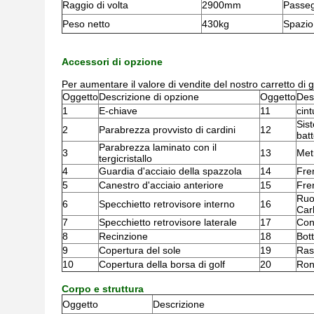
Raggio di volta
2900mm
Passeg
Peso netto
430kg
Spazio
Accessori di opzione
Per aumentare il valore di vendite del nostro carretto di go
Oggetto
Descrizione di opzione
Oggetto
Des
1
E-chiave
11
cint
Sist
2
Parabrezza provvisto di cardini
12
batt
Parabrezza laminato con il
3
13
Metr
tergicristallo
4
Guardia d'acciaio della spazzola
14
Fre
5
Canestro d'acciaio anteriore
15
Fre
Ruo
6
Specchietto retrovisore interno
16
Car
7
Specchietto retrovisore laterale
17
Con
8
Recinzione
18
Bott
9
Copertura del sole
19
Rast
10
Copertura della borsa di golf
20
Rond
Corpo e struttura
Oggetto
Descrizione