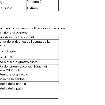
geri
Persona 2
 al suolo
124mm
lf, inoltre forniamo molti accessori facoltativi.
crizione di opzione
ura di sicurezza 2-point
ema della ricarica dell'acqua della
eria
o di Digital
no di EM
no a disco a quattro ruote
ta del pneumatico with10inch di
lisle 205/50-10
tenitore di ghiaccio
iglia della sabbia
rello della sabbia
ella della palla