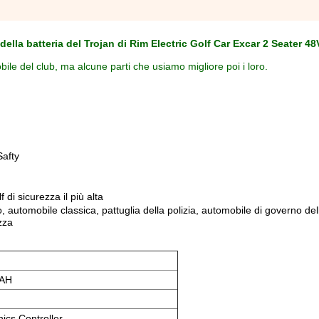
della batteria del Trojan di Rim Electric Golf Car Excar 2 Seater 48
ile del club, ma alcune parti che usiamo migliore poi i loro.
Safty
 di sicurezza il più alta
o, automobile classica, pattuglia della polizia, automobile di governo del
zza
5AH
ics Controller