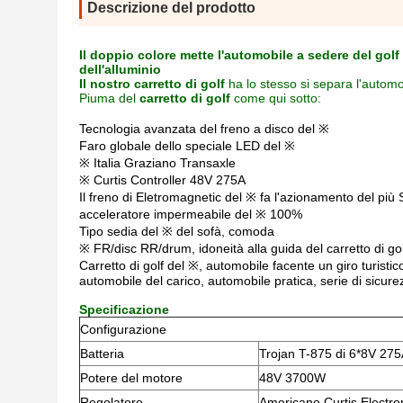
Descrizione del prodotto
Il doppio colore mette l'automobile a sedere del golf 
dell'alluminio
Il nostro carretto di golf
ha lo stesso si separa l'automob
Piuma del
carretto di golf
come qui sotto:
Tecnologia avanzata del freno a disco del ※
Faro globale dello speciale LED del ※
※ Italia Graziano Transaxle
※ Curtis Controller 48V 275A
Il freno di Eletromagnetic del ※ fa l'azionamento del più 
acceleratore impermeabile del ※ 100%
Tipo sedia del ※ del sofà, comoda
※ FR/disc RR/drum, idoneità alla guida del carretto di golf
Carretto di golf del ※, automobile facente un giro turistic
automobile del carico, automobile pratica, serie di sicure
Specificazione
Configurazione
Batteria
Trojan T-875 di 6*8V 27
Potere del motore
48V 3700W
Regolatore
Americano Curtis Electron