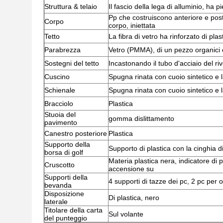
Struttura & telaio
Il fascio della lega di alluminio, ha p
Pp che costruiscono anteriore e poste
Corpo
corpo, iniettata
Tetto
La fibra di vetro ha rinforzato di plas
Parabrezza
Vetro (PMMA), di un pezzo organici 
Sostegni del tetto
Incastonando il tubo d'acciaio del ri
Cuscino
Spugna rinata con cuoio sintetico e l
Schienale
Spugna rinata con cuoio sintetico e l
Bracciolo
Plastica
Stuoia del
gomma dislittamento
pavimento
Canestro posteriore
Plastica
Supporto della
Supporto di plastica con la cinghia d
borsa di golf
Materia plastica nera, indicatore di p
Cruscotto
accensione su
Supporti della
4 supporti di tazze dei pc, 2 pc per o
bevanda
Disposizione
Di plastica, nero
laterale
Titolare della carta
Sul volante
del punteggio