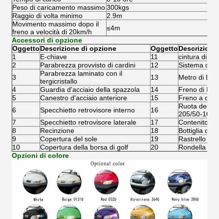
Peso di caricamento massimo
300kgs
Raggio di volta minimo
2.9m
Movimento massimo dopo il
≤4m
freno a velocità di 20km/h
Accessori di opzione
Oggetto
Descrizione di opzione
Oggetto
Descrizione
1
E-chiave
11
cintura di si
2
Parabrezza provvisto di cardini
12
Sistema della
Parabrezza laminato con il
3
13
Metro di Digi
tergicristallo
4
Guardia d'acciaio della spazzola
14
Freno di EM
5
Canestro d'acciaio anteriore
15
Freno a disco
Ruota del pn
6
Specchietto retrovisore interno
16
205/50-10
7
Specchietto retrovisore laterale
17
Contenitore d
8
Recinzione
18
Bottiglia dell
9
Copertura del sole
19
Rastrello del
10
Copertura della borsa di golf
20
Rondella dell
Opzioni di colore