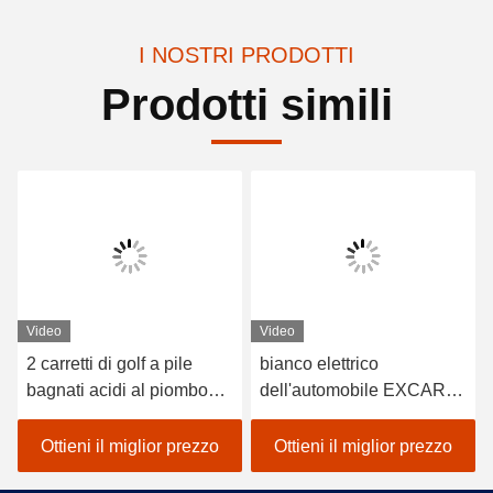
I NOSTRI PRODOTTI
Prodotti simili
Video
Video
2 carretti di golf a pile
bianco elettrico
bagnati acidi al piombo
dell'automobile EXCAR
dei sedili/golf con errori
A1S6+2 di golf del veicolo
elettrico dell'automobile
a pile del litio 48V
Ottieni il miglior prezzo
Ottieni il miglior prezzo