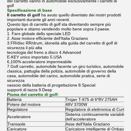
del carretto vanno in automobile esclusivamente i carretti di
golf
Specificazione di base
Il carretto di golf
ha avuto quello diventato dei nostri prodotti
importanti durante gli anni recenti.
Questo tipo di carretto di golf sta diventando sempre più
popolare e stiamo vendendo molto bene sopra il paese.
1. Faro globale dello speciale LED
2. Asse motore efficiente dell'Italia Graziano
3.FR/disc RR/drum, idoneità alla guida del carretto di golf di
sicurezza il più alta
tecnologia del freno a disco 4.Advanced
E-KEY unico importato 5.USA
6,100% acceleratore impermeabile
7.Golf carretto, automobile facente un giro turistico, automobile
classica, pattuglia della polizia, automobile di governo della
casa, automobile del carico, automobile pratica, serie di
sicurezza
vassoio della batteria di progettazione 8.Special
supporti di tazza 9.Deep
Piuma del carretto di golf:
Batteria
Trojan T-875 di 6*8V 275AH
Potere del motore
48V 3700W
Regolatore
Regolatore di elettronica di Curtis 
Sistema continuamente variabile indu
Acceleratore
dell'acceleratore
Transaxle
Asse dell'Italia Graziano
Caricatore
Caricatore intelligente di Onbaord