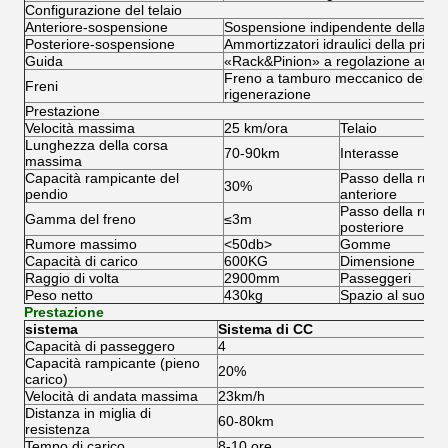
Configurazione del telaio
Anteriore-sospensione
Sospensione indipendente della par
Posteriore-sospensione
Ammortizzatori idraulici della prim
Guida
«Rack&Pinion» a regolazione autom
Freno a tamburo meccanico della ru
Freni
rigenerazione
Prestazione
Velocità massima
25 km/ora
Telaio
Lunghezza della corsa
70-90km
Interasse
massima
Capacità rampicante del
Passo della ruot
30%
pendio
anteriore
Passo della ruot
Gamma del freno
≤3m
posteriore
Rumore massimo
<50db>
Gomme
Capacità di carico
600KG
Dimensione
Raggio di volta
2900mm
Passeggeri
Peso netto
430kg
Spazio al suolo
Prestazione
sistema
Sistema di CC
Capacità di passeggero
4
Capacità rampicante (pieno
20%
carico)
Velocità di andata massima
23km/h
Distanza in miglia di
60-80km
resistenza
Tempo di carico
8-10 ore