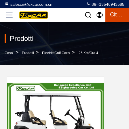
salescn@excar.com.cn
86--13546943585
Citazione
Prodotti
>
>
>
Casa.
Prodotti
Electric Golf Carts
25 Km/ora 4 Di Seater 48V Di Golf Di Colore Bianco Elettronico ADC Dei Carretti Vanno In Automobile Esclusivamente