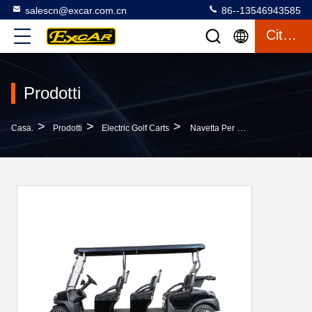
salescn@excar.com.cn
86--13546943585
Citazione
Prodotti
>
>
>
Casa.
Prodotti
Electric Golf Carts
Navetta Per Gli Ospiti Del Resort - Golf Cart Elettrico A 6 Posti