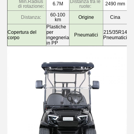
Min.Radius
Distanza tra le
6.7M
2490 mm
di rotazione:
ruote:
60-100
Distanza:
Origine
Cina
km
Plastiche
Copertura del
per
215/35R14
Pneumatici
corpo
ingegneria
Pneumatici
in PP