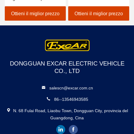
dei sedili/golf con errori
A1S6+2 di golf del veicolo
elettrico dell'automobile
a pile del litio 48V
Ottieni il miglior prezzo
Ottieni il miglior prezzo
DONGGUAN EXCAR ELECTRIC VEHICLE
CO., LTD
salescn@excar.com.cn
86--13546943585
N. 68 Fulai Road, Liaobu Town, Dongguan City, provincia del
Guangdong, Cina