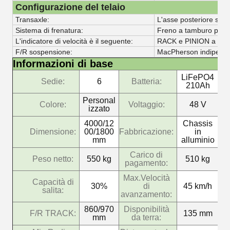
Configurazione del telaio
Transaxle:
L'asse posteriore speci
Sistema di frenatura:
Freno a tamburo post
L'indicatore di velocità è il seguente:
RACK e PINION a dopp
F/R sospensione:
MacPherson indipende
Informazioni di base
LiFePO4
Sedie:
6
Batteria:
210Ah
Personal
Colore:
Voltaggio:
48 V
izzato
4000/12
Chassis
Dimensione:
00/1800
Fabbricazione:
in
mm
alluminio
Carico di
Peso netto:
550 kg
510 kg
pagamento:
Max.Velocità
Capacità di
30%
di
45 km/h
salita:
avanzamento:
860/970
Disponibilità
F/R TRACK:
135 mm
mm
da terra: