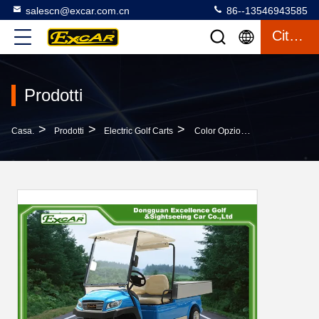
salescn@excar.com.cn
86--13546943585
Citazione
Prodotti
>
>
>
Casa.
Prodotti
Electric Golf Carts
Color Opzionale Golf Car Elettrico Con Scatola Di Carico In Alluminio