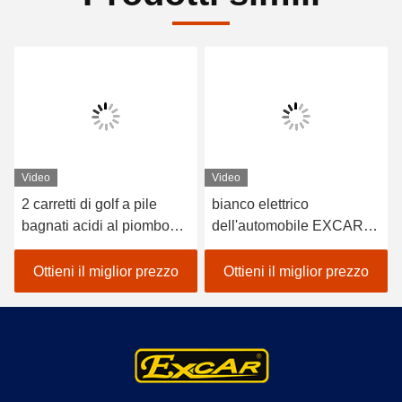
Video
Video
2 carretti di golf a pile
bianco elettrico
bagnati acidi al piombo
dell'automobile EXCAR
dei sedili/golf con errori
A1S6+2 di golf del veicolo
elettrico dell'automobile
a pile del litio 48V
Ottieni il miglior prezzo
Ottieni il miglior prezzo