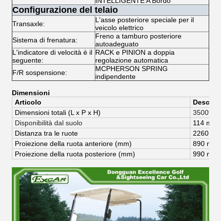
INTELLIGENTE A Bordo
Configurazione del telaio
L'asse posteriore speciale per il
Transaxle:
veicolo elettrico
Freno a tamburo posteriore
Sistema di frenatura:
autoadeguato
L'indicatore di velocità è il
RACK e PINION a doppia
seguente:
regolazione automatica
MCPHERSON SPRING
F/R sospensione:
indipendente
Dimensioni
Articolo
Descriz
Dimensioni totali (
L x P x H)
3500*11
Disponibilità dal suolo
114 mm
Distanza tra le ruote
2260 m
Proiezione della ruota anteriore (mm)
890 mm
Proiezione della ruota posteriore (mm)
990 mm