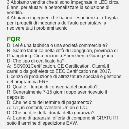
3.Abbiamo vendite che si sono impegnate in LED circa
8 anni per aiutarvi a personalizzare la soluzione di
vendita.
4.Abbiamo ingegneri che hanno l'esperienza in Toyota
per i progetti di ingegneria dell'auto per aiutarvi a
risolvere tutti i problemi tecnici
FQR
D: Lei è una fabbrica o una società commerciale?
R: Siamo fabbrica nella città di Dongguan, provincia di
Guangdong, Cina. Vicino a Shenzhen o Guangzhou.
D: Che tipo di certificato ha?
A: ISO9001Certification, CE Certification, Otterrà il
carrello da golf elettrico EEC Certification nel 2017.
Licenza di produzione di attrezzature speciali e gestione
del programma ERP.
D: Qual è il tempo di consegna del prodotto?
R: Generalmente 7-15 giorni dopo aver ricevuto il
deposito.
D: Che ne dite del termine di pagamento?
A: T/T, in contanti, Western Union o L/C.
D: Che ne dite della durata della garanzia?
A: 1 anno di garanzia, offerta di componenti GRATUITI
sotto il termine di spedizione EXW.