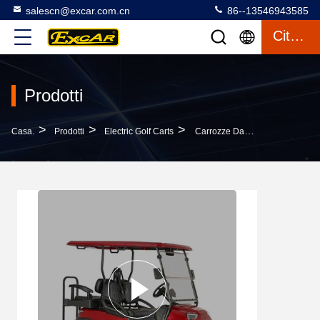
salescn@excar.com.cn
86--13546943585
Citazione
Prodotti
>
>
>
Casa.
Prodotti
Electric Golf Carts
Carrozze Da Caccia Forward Carrozze Elettriche KDS Carrozze Adc Carrozze Da Golf Popolare Modello Hot Sale