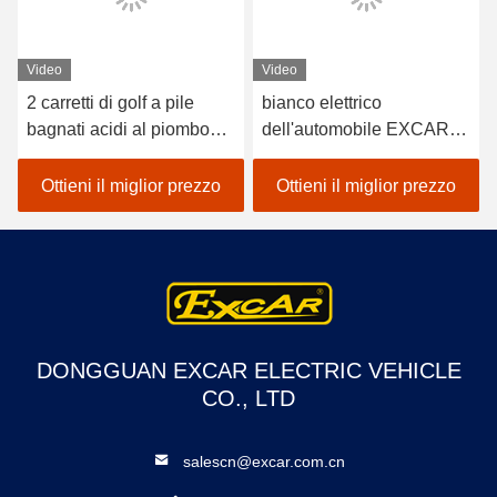
Video
Video
2 carretti di golf a pile
bianco elettrico
bagnati acidi al piombo
dell'automobile EXCAR
dei sedili/golf con errori
A1S6+2 di golf del veicolo
elettrico dell'automobile
a pile del litio 48V
Ottieni il miglior prezzo
Ottieni il miglior prezzo
DONGGUAN EXCAR ELECTRIC VEHICLE
CO., LTD
salescn@excar.com.cn