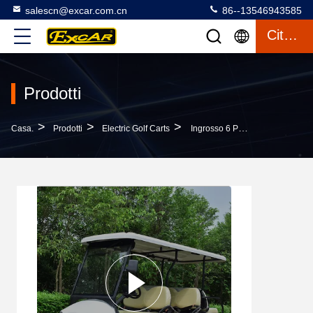
salescn@excar.com.cn
86--13546943585
Citazione
Prodotti
>
>
>
Casa.
Prodotti
Electric Golf Carts
Ingrosso 6 Posti Nuovo Energy Golf Cart Con Batteria Trojan 48V