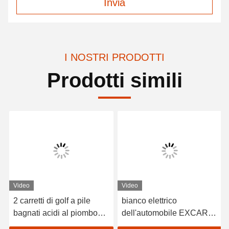
Invia
I NOSTRI PRODOTTI
Prodotti simili
Video
Video
2 carretti di golf a pile
bianco elettrico
bagnati acidi al piombo
dell'automobile EXCAR
dei sedili/golf con errori
A1S6+2 di golf del veicolo