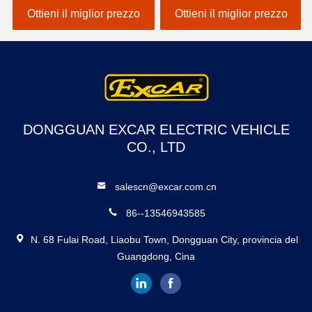
elettrico dell'automobile
a pile del litio 48V
Ottieni il miglior prezzo
Ottieni il miglior prezzo
DONGGUAN EXCAR ELECTRIC VEHICLE
CO., LTD
salescn@excar.com.cn
86--13546943585
N. 68 Fulai Road, Liaobu Town, Dongguan City, provincia del
Guangdong, Cina