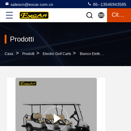
salescn@excar.com.cn
86--13546943585
Citazione
Prodotti
>
>
>
Casa.
Prodotti
Electric Golf Carts
Bianco Elettrico Dell'automobile EXCAR A1S6+2 Di Golf Del Veicolo A Pile Del Litio 48V