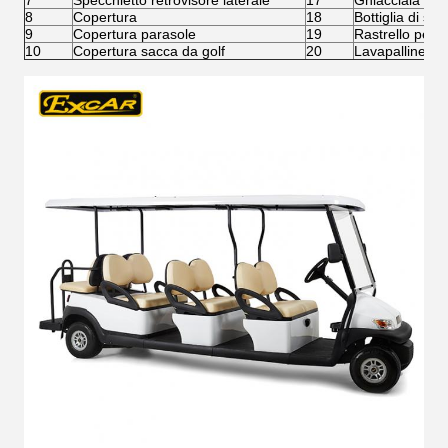
7
Specchietto retrovisore laterale
17
Ghiacciaia
8
Copertura
18
Bottiglia di sab
9
Copertura parasole
19
Rastrello per 
10
Copertura sacca da golf
20
Lavapalline