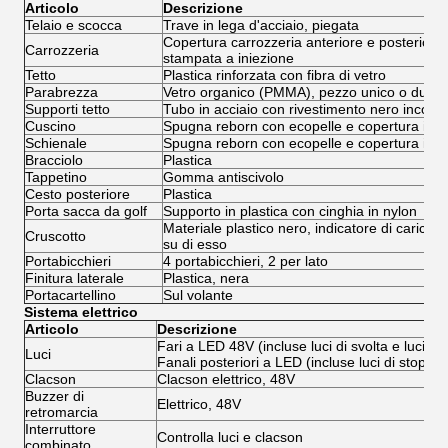
Articolo
Descrizione
Telaio e scocca
Trave in lega d'acciaio, piegata
Copertura carrozzeria anteriore e posteriore i
Carrozzeria
stampata a iniezione
Tetto
Plastica rinforzata con fibra di vetro
Parabrezza
Vetro organico (PMMA), pezzo unico o due p
Supporti tetto
Tubo in acciaio con rivestimento nero incorpo
Cuscino
Spugna reborn con ecopelle e copertura inferi
Schienale
Spugna reborn con ecopelle e copertura in pl
Bracciolo
Plastica
Tappetino
Gomma antiscivolo
Cesto posteriore
Plastica
Porta sacca da golf
Supporto in plastica con cinghia in nylon
Materiale plastico nero, indicatore di carica 
Cruscotto
su di esso
Portabicchieri
4 portabicchieri, 2 per lato
Finitura laterale
Plastica, nera
Portacartellino
Sul volante
Sistema elettrico
Articolo
Descrizione
Fari a LED 48V (incluse luci di svolta e luci di 
Luci
Fanali posteriori a LED (incluse luci di stop e lu
Clacson
Clacson elettrico, 48V
Buzzer di
Elettrico, 48V
retromarcia
Interruttore
Controlla luci e clacson
combinato