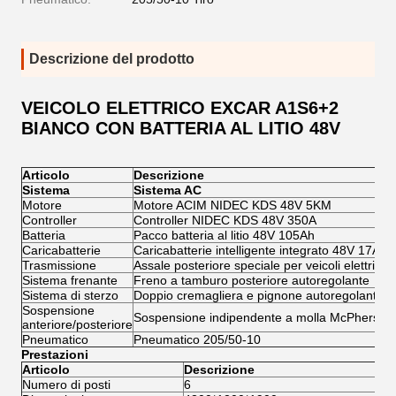
Descrizione del prodotto
VEICOLO ELETTRICO EXCAR A1S6+2
BIANCO CON BATTERIA AL LITIO 48V
Articolo
Descrizione
Sistema
Sistema AC
Motore
Motore ACIM NIDEC KDS 48V 5KM
Controller
Controller NIDEC KDS 48V 350A
Batteria
Pacco batteria al litio 48V 105Ah
Caricabatterie
Caricabatterie intelligente integrato 48V 17A
Trasmissione
Assale posteriore speciale per veicoli elettrici
Sistema frenante
Freno a tamburo posteriore autoregolante
Sistema di sterzo
Doppio cremagliera e pignone autoregolante
Sospensione
Sospensione indipendente a molla McPherson
anteriore/posteriore
Pneumatico
Pneumatico 205/50-10
Prestazioni
Articolo
Descrizione
Numero di posti
6