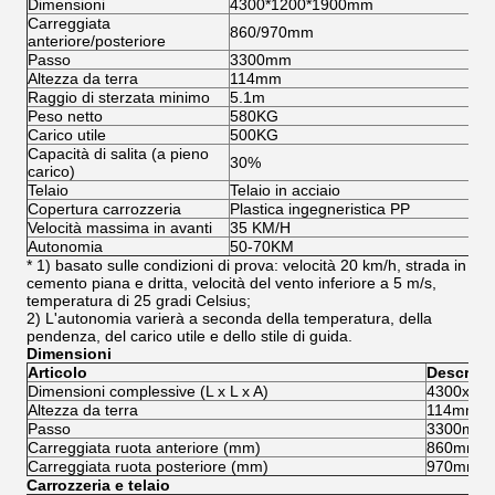
Dimensioni
4300*1200*1900mm
Carreggiata
860/970mm
anteriore/posteriore
Passo
3300mm
Altezza da terra
114mm
Raggio di sterzata minimo
5.1m
Peso netto
580KG
Carico utile
500KG
Capacità di salita (a pieno
30%
carico)
Telaio
Telaio in acciaio
Copertura carrozzeria
Plastica ingegneristica PP
Velocità massima in avanti
35 KM/H
Autonomia
50-70KM
* 1) basato sulle condizioni di prova: velocità 20 km/h, strada in
cemento piana e dritta, velocità del vento inferiore a 5 m/s,
temperatura di 25 gradi Celsius;
2) L'autonomia varierà a seconda della temperatura, della
pendenza, del carico utile e dello stile di guida.
Dimensioni
Articolo
Descrizi
Dimensioni complessive (L x L x A)
4300x12
Altezza da terra
114mm
Passo
3300mm
Carreggiata ruota anteriore (mm)
860mm
Carreggiata ruota posteriore (mm)
970mm
Carrozzeria e telaio