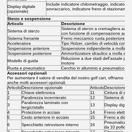
Include indicatore chilometraggio, indicatore v
Display digitale
sovraccarico, indicatore freno di stazionament
(opzionale)
Sterzo e sospensione
Articolo
Descrizione
Sistema di sterzo a cremagliera autor
Sistema di sterzo
con funzione di compensazione autom
Sistema frenante
Freno meccanico ruota posteriore
Acceleratore
Tipo Holzer, cambio di velocità contin
Sospensione anteriore
Sospensione indipendente a molla M
Sospensione posteriore
Ammortizzatore idraulico a molla elico
Riduzione a due stadi dell'assale poste
Modello di guida
motore
Ruota e pneumatico
Cerchio in alluminio e pneumatico US
Accessori opzionali
Per aumentare il valore di vendita del nostro golf cart, offriamo
anche molti accessori opzionali.
Articolo
Descrizione opzionale
Articolo
Descrizione op
1
Chiave elettronica
11
Cintura di sicu
2
Parabrezza incernierato
12
Sistema di rab
Parabrezza laminato con
3
13
Display digital
tergicristallo
4
Protezione in acciaio
14
Freno elettro
5
Cesto anteriore in acciaio
15
Freno a disco 
Pneumatico Car
6
Specchietto retrovisore interno
16
da 10 pollici