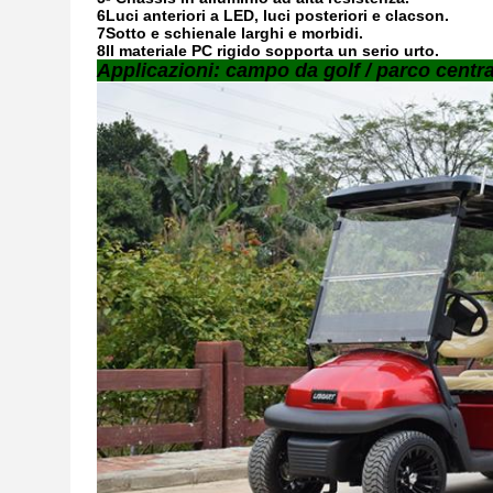
6Luci anteriori a LED, luci posteriori e clacson.
7Sotto e schienale larghi e morbidi.
8Il materiale PC rigido sopporta un serio urto.
Applicazioni: campo da golf / parco centra