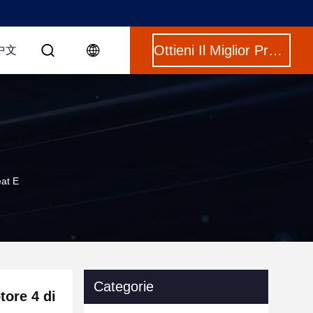
Ottieni Il Miglior Prezzo
中文
eat E
Categorie
tore 4 di