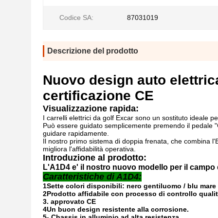
Codice SA:
87031019
Descrizione del prodotto
Nuovo design auto elettric
certificazione CE
Visualizzazione rapida:
I carrelli elettrici da golf Excar sono un sostituto ideale 
Può essere guidato semplicemente premendo il pedale "G
guidare rapidamente.
Il nostro primo sistema di doppia frenata, che combina l'E
migliora l'affidabilità operativa.
Introduzione al prodotto:
L'A1D4 e' il nostro nuovo modello per il campo 
Caratteristiche di A1D4:
1Sette colori disponibili: nero gentiluomo / blu mare / 
2Prodotto affidabile con processo di controllo qualit
3. approvato CE
4Un buon design resistente alla corrosione.
5- Chassis in alluminio ad alta resistenza.