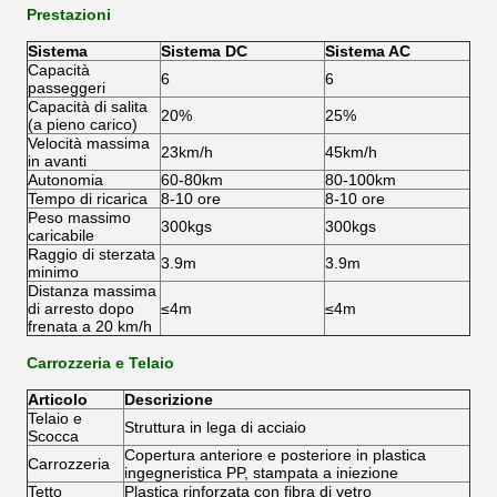
Prestazioni
Sistema
Sistema DC
Sistema AC
Capacità
6
6
passeggeri
Capacità di salita
20%
25%
(a pieno carico)
Velocità massima
23km/h
45km/h
in avanti
Autonomia
60-80km
80-100km
Tempo di ricarica
8-10 ore
8-10 ore
Peso massimo
300kgs
300kgs
caricabile
Raggio di sterzata
3.9m
3.9m
minimo
Distanza massima
di arresto dopo
≤4m
≤4m
frenata a 20 km/h
Carrozzeria e Telaio
Articolo
Descrizione
Telaio e
Struttura in lega di acciaio
Scocca
Copertura anteriore e posteriore in plastica
Carrozzeria
ingegneristica PP, stampata a iniezione
Tetto
Plastica rinforzata con fibra di vetro