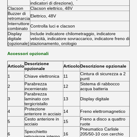
indicatori di direzione),
Clacson
Clacson elettrico, 48V
Buzzer di
Elettrico, 48V
retromarcia
Interruttore
Controlla luci e clacson
combinato
Display
Include indicatore chilometraggio, indicatore
digitale
velocità, indicatore sovraccarico, indicatore freno di
(opzionale)
stazionamento, orologio
Accessori opzionali
Descrizione
Articolo
Articolo
Descrizione opzionale
opzionale
Cintura di sicurezza a 2
1
Chiave elettronica
11
punti
Parabrezza
Sistema di rabbocco
2
12
incernierato
acqua batteria
Parabrezza
3
laminato con
13
Display digitale
tergicristallo
Protezione
4
14
Freno elettromagnetico
anteriore in acciaio
Cesto anteriore in
Freno a disco a quattro
5
15
acciaio
ruote
Pneumatico Carlisle
Specchietto
6
16
205/50-10 con cerchio
retrovisore interno