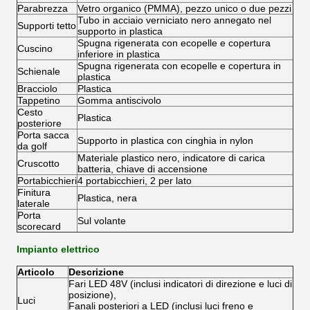
Parabrezza
Vetro organico (PMMA), pezzo unico o due pezzi
Tubo in acciaio verniciato nero annegato nel
Supporti tetto
supporto in plastica
Spugna rigenerata con ecopelle e copertura
Cuscino
inferiore in plastica
Spugna rigenerata con ecopelle e copertura in
Schienale
plastica
Bracciolo
Plastica
Tappetino
Gomma antiscivolo
Cesto
Plastica
posteriore
Porta sacca
Supporto in plastica con cinghia in nylon
da golf
Materiale plastico nero, indicatore di carica
Cruscotto
batteria, chiave di accensione
Portabicchieri
4 portabicchieri, 2 per lato
Finitura
Plastica, nera
laterale
Porta
Sul volante
scorecard
Impianto elettrico
Articolo
Descrizione
Fari LED 48V (inclusi indicatori di direzione e luci di
posizione),
Luci
Fanali posteriori a LED (inclusi luci freno e