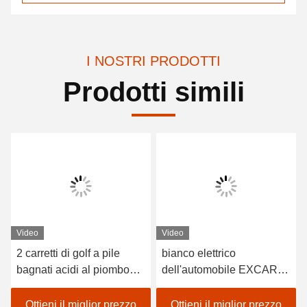
I NOSTRI PRODOTTI
Prodotti simili
Video
Video
2 carretti di golf a pile
bianco elettrico
bagnati acidi al piombo
dell'automobile EXCAR
dei sedili/golf con errori
A1S6+2 di golf del veicolo
elettrico dell'automobile
a pile del litio 48V
Ottieni il miglior prezzo
Ottieni il miglior prezzo