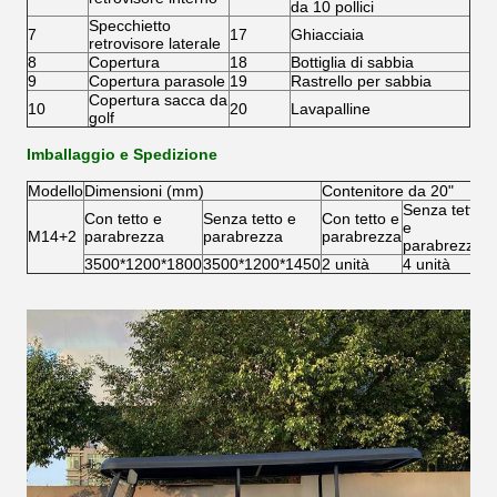
da 10 pollici
Specchietto
7
17
Ghiacciaia
retrovisore laterale
8
Copertura
18
Bottiglia di sabbia
9
Copertura parasole
19
Rastrello per sabbia
Copertura sacca da
10
20
Lavapalline
golf
Imballaggio e Spedizione
Modello
Dimensioni (mm)
Contenitore da 20"
C
Senza tetto
Con tetto e
Senza tetto e
Con tetto e
C
e
M14+2
parabrezza
parabrezza
parabrezza
p
parabrezza
3500*1200*1800
3500*1200*1450
2 unità
4 unità
6