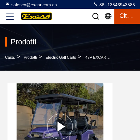
salescn@excar.com.cn
86--13546943585
Citazione
Prodotti
>
>
>
Casa.
Prodotti
Electric Golf Carts
48V EXCAR 4 Ruote 6 Posti Golf Cart Elettrici Con Certificato CE, Buggy Da Golf, Capacità Con Assale Italiano GRAZIANO E Caricabatterie Onboard Ad Alta Frequenza Per Maggiore Autonomia