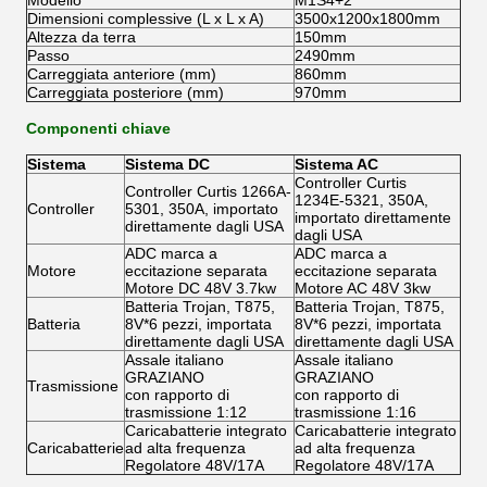
Modello
M1S4+2
Dimensioni complessive (L x L x A)
3500x1200x1800mm
Altezza da terra
150mm
Passo
2490mm
Carreggiata anteriore (mm)
860mm
Carreggiata posteriore (mm)
970mm
Componenti chiave
Sistema
Sistema DC
Sistema AC
Controller Curtis
Controller Curtis 1266A-
1234E-5321, 350A,
Controller
5301, 350A, importato
importato direttamente
direttamente dagli USA
dagli USA
ADC marca a
ADC marca a
Motore
eccitazione separata
eccitazione separata
Motore DC 48V 3.7kw
Motore AC 48V 3kw
Batteria Trojan, T875,
Batteria Trojan, T875,
Batteria
8V*6 pezzi, importata
8V*6 pezzi, importata
direttamente dagli USA
direttamente dagli USA
Assale italiano
Assale italiano
GRAZIANO
GRAZIANO
Trasmissione
con rapporto di
con rapporto di
trasmissione 1:12
trasmissione 1:16
Caricabatterie integrato
Caricabatterie integrato
Caricabatterie
ad alta frequenza
ad alta frequenza
Regolatore 48V/17A
Regolatore 48V/17A