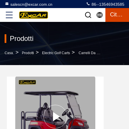
salescn@excar.com.cn
86--13546943585
Citazione
Prodotti
>
>
>
Casa.
Prodotti
Electric Golf Carts
Carrelli Da Golf Elettrici A 4 Posti Con Caricatore Di Bordo Ad Alta Frequenza, Batteria Trojan E Controller Curtis Per Garantire Potenza E Lunga Autonomia