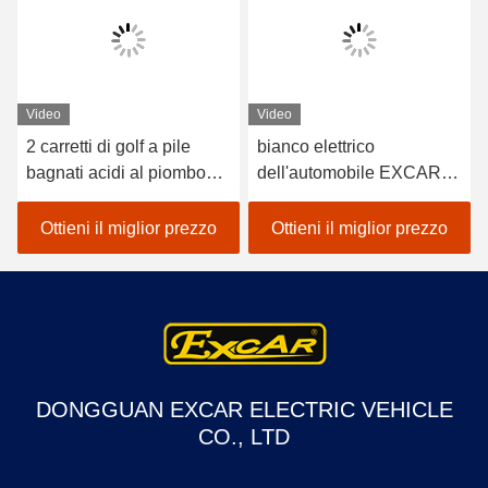
Video
Video
2 carretti di golf a pile
bianco elettrico
bagnati acidi al piombo
dell'automobile EXCAR
dei sedili/golf con errori
A1S6+2 di golf del veicolo
elettrico dell'automobile
a pile del litio 48V
Ottieni il miglior prezzo
Ottieni il miglior prezzo
DONGGUAN EXCAR ELECTRIC VEHICLE
CO., LTD