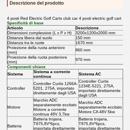
Descrizione del prodotto
4 posti Red Electric Golf Carts club car 4 posti electric golf cart
Specificità di base
Articolo
Descrizione
Dimensioni complessive (L x P x H)
3200x1200x2000 mm
Distanza libera dal suolo
150 mm
Distanza tra le ruote
1670 mm
Proiezione della ruota anteriore
860 mm
(mm)
Proiezione della ruota posteriore
970 mm
(mm)
Componenti chiave
Sistema a corrente
Sistema
Sistema AC
continua
Controller Curtis
Controller Curtis 1266A-
1234E-5221, 275A,
Controller
5201, 275A, importato
importato direttamente
direttamente dagli USA
dagli USA
Marchio ADC
Marchio ADC
separatamente eccitato
Motore
separatamente eccitato
Motore a corrente
Motore CA 48V 5kw
continua 48V 3,7kw
Batteria trojana,
Batteria trojana,
T875,8V*6pcs,
T875,8V*6pcs,
Batteria
importata direttamente
importata direttamente