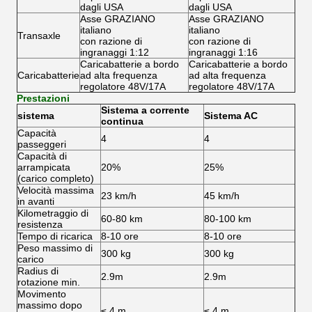
dagli USA
dagli USA
Asse GRAZIANO
Asse GRAZIANO
italiano
italiano
Transaxle
con razione di
con razione di
ingranaggi 1:12
ingranaggi 1:16
Caricabatterie a bordo
Caricabatterie a bordo
Caricabatterie
ad alta frequenza
ad alta frequenza
regolatore 48V/17A
regolatore 48V/17A
Prestazioni
Sistema a corrente
sistema
Sistema AC
continua
Capacità
4
4
passeggeri
Capacità di
arrampicata
20%
25%
(carico completo)
Velocità massima
23 km/h
45 km/h
in avanti
Kilometraggio di
60-80 km
80-100 km
resistenza
Tempo di ricarica
8-10 ore
8-10 ore
Peso massimo di
300 kg
300 kg
carico
Radius di
2.9m
2.9m
rotazione min.
Movimento
massimo dopo
≤ 4 m
≤ 4 m