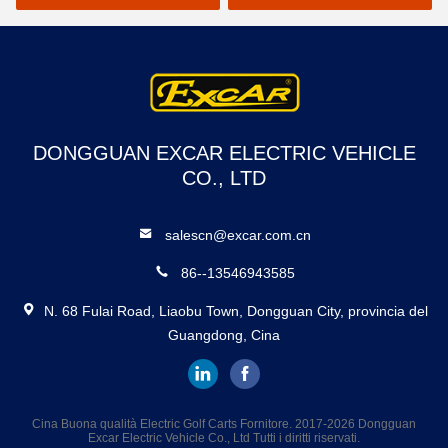
di alluminio
di carico
DONGGUAN EXCAR ELECTRIC VEHICLE
CO., LTD
salescn@excar.com.cn
86--13546943585
N. 68 Fulai Road, Liaobu Town, Dongguan City, provincia del
Guangdong, Cina
Cina Buona qualità Electric Golf Carts Fornitore. 2017-2026 Dongguan
Excar Electric Vehicle Co., Ltd Tutti i diritti riservati.