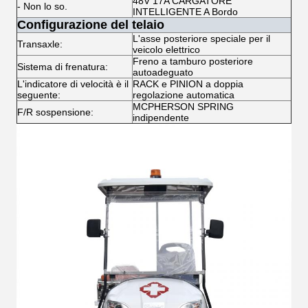
48V 17A CARGATORE
- Non lo so.
INTELLIGENTE A Bordo
Configurazione del telaio
L'asse posteriore speciale per il
Transaxle:
veicolo elettrico
Freno a tamburo posteriore
Sistema di frenatura:
autoadeguato
L'indicatore di velocità è il
RACK e PINION a doppia
seguente:
regolazione automatica
MCPHERSON SPRING
F/R sospensione:
indipendente