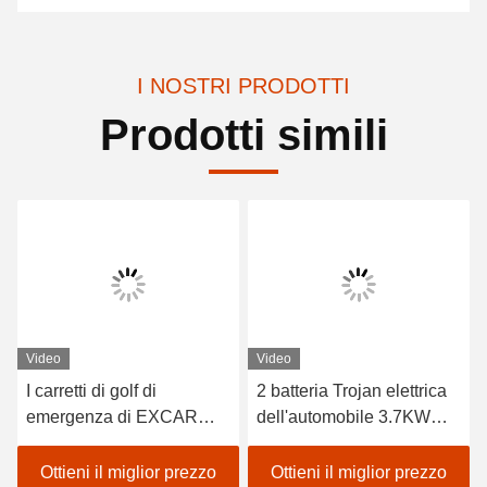
I NOSTRI PRODOTTI
Prodotti simili
Video
Video
I carretti di golf di
2 batteria Trojan elettrica
emergenza di EXCAR
dell'automobile 3.7KW
A1H2/CE con carico
48V dell'ambulanza di
chiuso inseriscono il telaio
Seater con il contenitore
Ottieni il miglior prezzo
Ottieni il miglior prezzo