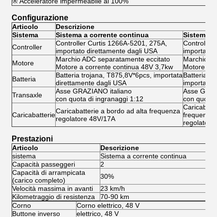
※ Acceleratore impermeabile al 100%
Configurazione
Articolo
Descrizione
Sistema
Sistema a corrente continua
Sistema A
Controller Curtis 1266A-5201, 275A,
Controller
Controller
importato direttamente dagli USA
importato 
Marchio ADC separatamente eccitato
Marchio AD
Motore
Motore a corrente continua 48V 3,7kw
Motore a c
Batteria trojana, T875,8V*6pcs, importata
Batteria t
Batteria
direttamente dagli USA
importata 
Asse GRAZIANO italiano
Asse GRAZ
Transaxle
con quota di ingranaggi 1:12
con quota 
Caricabatte
Caricabatterie a bordo ad alta frequenza
Caricabatterie
frequenza
regolatore 48V/17A
regolatore
Prestazioni
Articolo
Descrizione
sistema
Sistema a corrente continua
Si
Capacità passeggeri
2
2
Capacità di arrampicata
30%
3
(carico completo)
Velocità massima in avanti
23 km/h
45
Kilometraggio di resistenza
70-90 km
80
Corno
Corno elettrico, 48 V
Buttone inverso
elettrico, 48 V