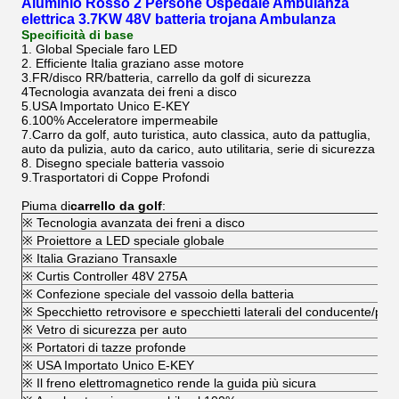
Aluminio Rosso 2 Persone Ospedale Ambulanza
elettrica 3.7KW 48V batteria trojana Ambulanza
Specificità di base
1. Global Speciale faro LED
2. Efficiente Italia graziano asse motore
3.FR/disco RR/batteria, carrello da golf di sicurezza
4Tecnologia avanzata dei freni a disco
5.USA Importato Unico E-KEY
6.100% Acceleratore impermeabile
7.Carro da golf, auto turistica, auto classica, auto da pattuglia,
auto da pulizia, auto da carico, auto utilitaria, serie di sicurezza
8. Disegno speciale batteria vassoio
9.Trasportatori di Coppe Profondi
Piuma di
carrello da golf
:
※ Tecnologia avanzata dei freni a disco
※ Proiettore a LED speciale globale
※ Italia Graziano Transaxle
※ Curtis Controller 48V 275A
※ Confezione speciale del vassoio della batteria
※ Specchietto retrovisore e specchietti laterali del conducente/pa
※ Vetro di sicurezza per auto
※ Portatori di tazze profonde
※ USA Importato Unico E-KEY
※ Il freno elettromagnetico rende la guida più sicura