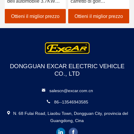
dell'automobile 3.7KW
carretto di golf
48V dell'ambulanza di
dell'automobile elettrica
Seater con il contenitore
ambientale
Ottieni il miglior prezzo
Ottieni il miglior prezzo
di carico
dell'ambulanza per
l'ospedale
DONGGUAN EXCAR ELECTRIC VEHICLE
CO., LTD
salescn@excar.com.cn
86--13546943585
N. 68 Fulai Road, Liaobu Town, Dongguan City, provincia del
Guangdong, Cina