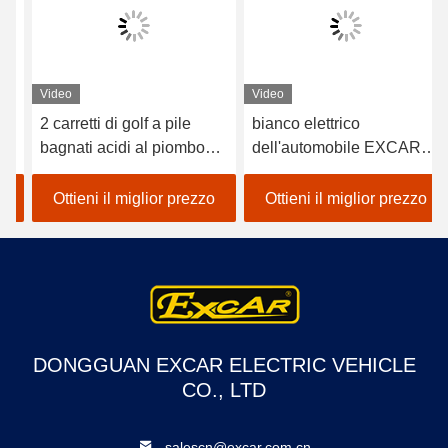
Video
Video
2 carretti di golf a pile
bianco elettrico
bagnati acidi al piombo
dell'automobile EXCAR
dei sedili/golf con errori
A1S6+2 di golf del veicolo
elettrico dell'automobile
a pile del litio 48V
Ottieni il miglior prezzo
Ottieni il miglior prezzo
DONGGUAN EXCAR ELECTRIC VEHICLE
CO., LTD
salescn@excar.com.cn