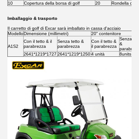
10
Copertura della borsa di golf
20
Rondella della
Imballaggio & trasporto
Il carretto di golf di Excar sarà imballato in cassa d'acciaio
Modello
Dimensione (millimetri)
20" contenitore
Senza tet
Con il tetto & il
Senza tetto &
Con il tetto &
&
A1S2
parabrezza
parabrezza
il parabrezza
parabrez
2641*1219*1727
2641*1219*1250
4 unità
8units