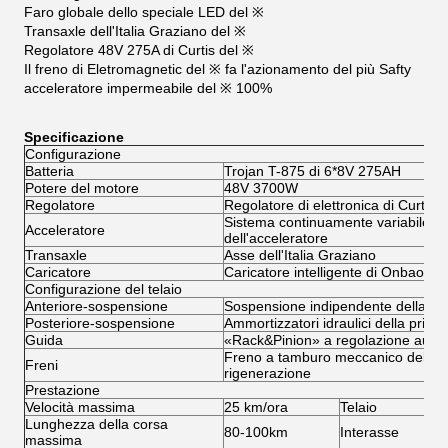
Faro globale dello speciale LED del ※
Transaxle dell'Italia Graziano del ※
Regolatore 48V 275A di Curtis del ※
Il freno di Eletromagnetic del ※ fa l'azionamento del più Safty
acceleratore impermeabile del ※ 100%
Specificazione
Configurazione
Batteria
Trojan T-875 di 6*8V 275AH
Potere del motore
48V 3700W
Regolatore
Regolatore di elettronica di Curtis 
Sistema continuamente variabile indu
Acceleratore
dell'acceleratore
Transaxle
Asse dell'Italia Graziano
Caricatore
Caricatore intelligente di Onbaord
Configurazione del telaio
Anteriore-sospensione
Sospensione indipendente della par
Posteriore-sospensione
Ammortizzatori idraulici della prim
Guida
«Rack&Pinion» a regolazione autom
Freno a tamburo meccanico della ru
Freni
rigenerazione
Prestazione
Velocità massima
25 km/ora
Telaio
Lunghezza della corsa
80-100km
Interasse
massima