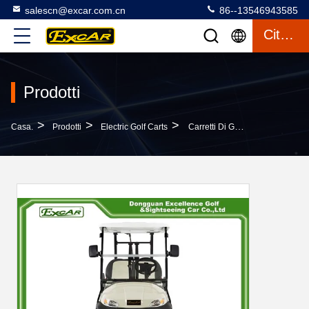
salescn@excar.com.cn
86--13546943585
Citazione
Prodotti
>
>
>
Casa.
Prodotti
Electric Golf Carts
Carretti Di Golf Elettrici Su Ordinazione Legali Della Via Piccoli Per 2 Persona, CE Approvato