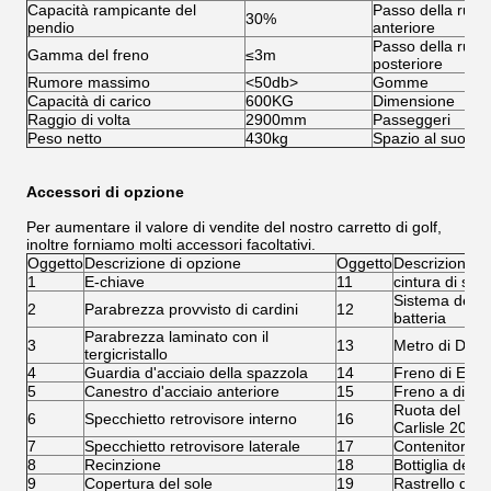
Capacità rampicante del
Passo della ruot
30%
pendio
anteriore
Passo della ruot
Gamma del freno
≤3m
posteriore
Rumore massimo
<50db>
Gomme
Capacità di carico
600KG
Dimensione
Raggio di volta
2900mm
Passeggeri
Peso netto
430kg
Spazio al suolo
Accessori di opzione
Per aumentare il valore di vendite del nostro carretto di golf,
inoltre forniamo molti accessori facoltativi.
Oggetto
Descrizione di opzione
Oggetto
Descrizione d
1
E-chiave
11
cintura di sic
Sistema della 
2
Parabrezza provvisto di cardini
12
batteria
Parabrezza laminato con il
3
13
Metro di Digit
tergicristallo
4
Guardia d'acciaio della spazzola
14
Freno di EM
5
Canestro d'acciaio anteriore
15
Freno a disco
Ruota del pne
6
Specchietto retrovisore interno
16
Carlisle 205/
7
Specchietto retrovisore laterale
17
Contenitore di
8
Recinzione
18
Bottiglia della
9
Copertura del sole
19
Rastrello dell