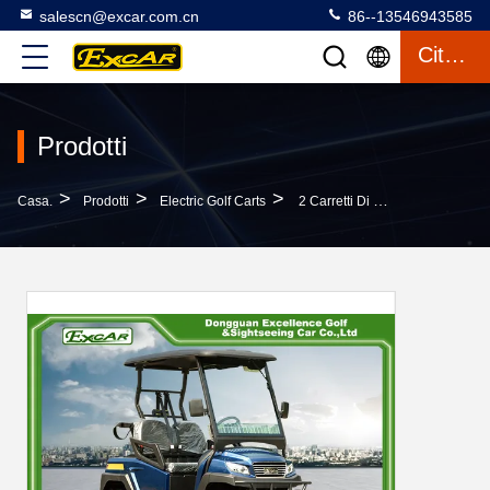
salescn@excar.com.cn
86--13546943585
Citazione
Prodotti
>
>
>
Casa.
Prodotti
Electric Golf Carts
2 Carretti Di Golf Elettrici Del Passeggero Con Il Regolatore 48V 275A Di U.S.A. Curtis