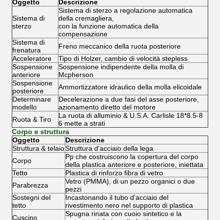
Oggetto
Descrizione
Sistema di sterzo a regolazione automatica
Sistema di
della cremagliera,
sterzo
con la funzione automatica della
compensazione
Sistema di
Freno meccanico della ruota posteriore
frenatura
Acceleratore
Tipo di Holzer, cambio di velocità stepless
Sospensione
Sospensione indipendente della molla di
anteriore
Mcpherson
Sospensione
Ammortizzatore idraulico della molla elicoidale
posteriore
Determinare
Decelerazione a due fasi del asse posteriore,
modello
azionamento diretto del motore
La ruota di alluminio & U.S.A. Carlisle 18*8.5-8
Ruota & Tiro
6 mette a strati
Corpo e struttura
Oggetto
Descrizione
Struttura & telaio
Struttura d'acciaio della lega
Pp che costruiscono la copertura del corpo
Corpo
della plastica anteriore e posteriore, iniettata
Tetto
Plastica di rinforzo fibra di vetro
Vetro (PMMA), di un pezzo organici o due
Parabrezza
pezzi
Sostegni del
Incastonando il tubo d'acciaio del
tetto
rivestimento nero nel supporto di plastica
Spugna rinata con cuoio sintetico e la
Cuscino