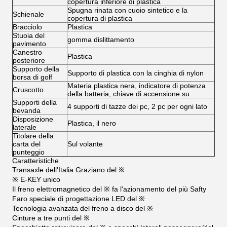
copertura inferiore di plastica
Spugna rinata con cuoio sintetico e la
Schienale
copertura di plastica
Bracciolo
Plastica
Stuoia del
gomma dislittamento
pavimento
Canestro
Plastica
posteriore
Supporto della
Supporto di plastica con la cinghia di nylon
borsa di golf
Materia plastica nera, indicatore di potenza
Cruscotto
della batteria, chiave di accensione su
Supporti della
4 supporti di tazze dei pc, 2 pc per ogni lato
bevanda
Disposizione
Plastica, il nero
laterale
Titolare della
carta del
Sul volante
punteggio
Caratteristiche
Transaxle dell'Italia Graziano del ※
※ E-KEY unico
Il freno elettromagnetico del ※ fa l'azionamento del più Safty
Faro speciale di progettazione LED del ※
Tecnologia avanzata del freno a disco del ※
Cinture a tre punti del ※