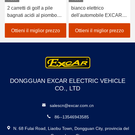
2 carretti di golf a pile
bianco elettrico
bagnati acidi al piombo
dell'automobile EXCAR
dei sedili/golf con errori
A1S6+2 di golf del veicolo
elettrico dell'automobile
a pile del litio 48V
Ottieni il miglior prezzo
Ottieni il miglior prezzo
DONGGUAN EXCAR ELECTRIC VEHICLE
CO., LTD
salescn@excar.com.cn
86--13546943585
N. 68 Fulai Road, Liaobu Town, Dongguan City, provincia del