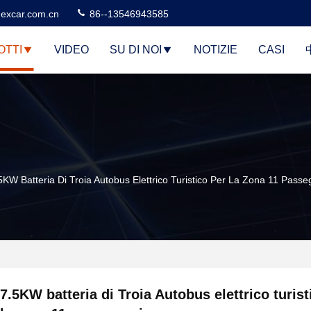
excar.com.cn
86--13546943585
OTTI
VIDEO
SU DI NOI
NOTIZIE
CASI
5KW Batteria Di Troia Autobus Elettrico Turistico Per La Zona 11 Passe
7.5KW batteria di Troia Autobus elettrico turist