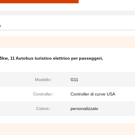
o
.5kw
,
11 Autobus turistico elettrico per passeggeri
,
Modello::
G11
Controller::
Controller di curve USA
Colore::
personalizzato