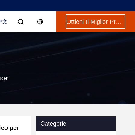
Ottieni Il Miglior Prezzo
中文
ggeri
Categorie
ico per