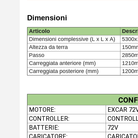
Dimensioni
Articolo
Descr
Dimensioni complessive (L x L x A)
5300
Altezza da terra
150m
Passo
2850
Carreggiata anteriore (mm)
1210
Carreggiata posteriore (mm)
1200
CONF
MOTORE:
EXCAR 72V
CONTROLLER:
CONTROLL
BATTERIE:
72V
CARICATORE:
CARICATO