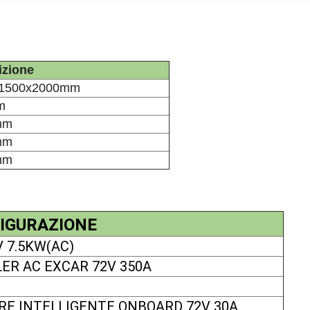
izione
x1500x2000mm
m
mm
mm
mm
IGURAZIONE
 7.5KW(AC)
ER AC EXCAR 72V 350A
RE INTELLIGENTE ONBOARD 72V 30A