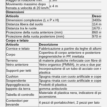
Raggio di rotazione min.
2.9m
Movimento massimo dopo
≤ 4 m
frenata a velocità di 20 km/h
Dimensioni
Articolo
Descrizi
Dimensioni complessive (L x P x H)
3400x12
Distanza libera dal suolo
114 mm
Distanza tra le ruote
1670 mm
Proiezione della ruota anteriore (mm)
860 mm
Proiezione della ruota posteriore (mm)
970 mm
Corpo e telaio
Articolo
Descrizione
Cornice e telaio
Fabbricazione a partire da leghe di alluminio
Copertina di corpo anteriore e posteriore di 
Corpo
ingegneristiche in PP, iniettata
Terreno
di materie plastiche rinforzate con fibre di ve
Vetro anteriore
Vetro organico (PMMA), in una o due parti
Incorporazione di un tubo di acciaio con rive
Supporti per tetti
plastica
Cushion
Spugna rinata con cuoio artificiale e coperchio
Sospendente
Spugna rinata con cuoio artificiale e coperchi
Appoggibraccia
Prodotti di plastica
tappeto da terra
gomma antiscivolo
Materiale di plastica nera, indicatore di poten
Tabella di controllo
accensione.
Contenitori per
4 pezzi di portabicchieri, 2 pezzi per lato
bevande