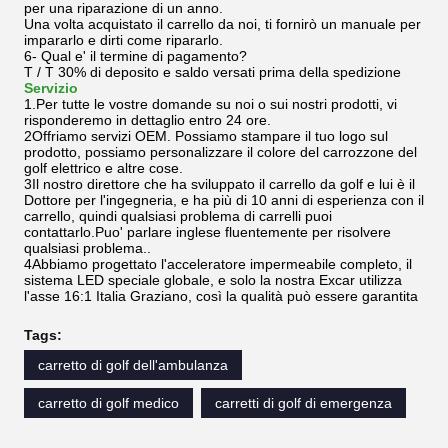
per una riparazione di un anno.
Una volta acquistato il carrello da noi, ti fornirò un manuale per
impararlo e dirti come ripararlo.
6- Qual e' il termine di pagamento?
T / T 30% di deposito e saldo versati prima della spedizione
Servizio
1.Per tutte le vostre domande su noi o sui nostri prodotti, vi
risponderemo in dettaglio entro 24 ore.
2Offriamo servizi OEM. Possiamo stampare il tuo logo sul
prodotto, possiamo personalizzare il colore del carrozzone del
golf elettrico e altre cose.
3Il nostro direttore che ha sviluppato il carrello da golf e lui è il
Dottore per l'ingegneria, e ha più di 10 anni di esperienza con il
carrello, quindi qualsiasi problema di carrelli puoi
contattarlo.Puo' parlare inglese fluentemente per risolvere
qualsiasi problema..
4Abbiamo progettato l'acceleratore impermeabile completo, il
sistema LED speciale globale, e solo la nostra Excar utilizza
l'asse 16:1 Italia Graziano, così la qualità può essere garantita
Tags:
carretto di golf dell'ambulanza
carretto di golf medico
carretti di golf di emergenza