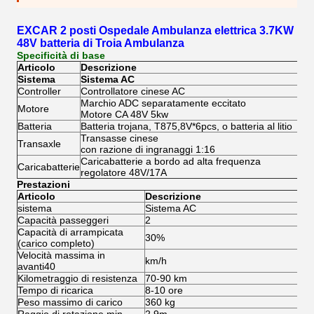
EXCAR 2 posti Ospedale Ambulanza elettrica 3.7KW
48V batteria di Troia Ambulanza
Specificità di base
Articolo
Descrizione
Sistema
Sistema AC
Controller
Controllatore cinese AC
Marchio ADC separatamente eccitato
Motore
Motore CA 48V 5kw
Batteria
Batteria trojana, T875,8V*6pcs, o batteria al litio
Transasse cinese
Transaxle
con razione di ingranaggi 1:16
Caricabatterie a bordo ad alta frequenza
Caricabatterie
regolatore 48V/17A
Prestazioni
Articolo
Descrizione
sistema
Sistema AC
Capacità passeggeri
2
Capacità di arrampicata
30%
(carico completo)
Velocità massima in
km/h
avanti40
Kilometraggio di resistenza
70-90 km
Tempo di ricarica
8-10 ore
Peso massimo di carico
360 kg