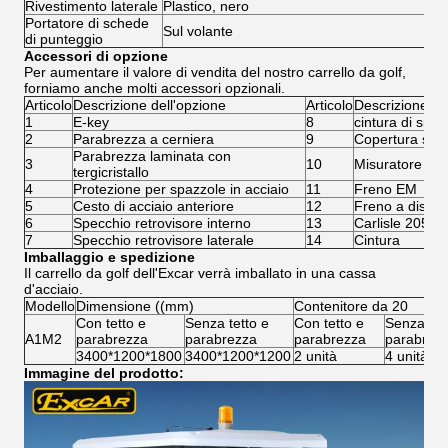
Rivestimento laterale
Plastico, nero
Portatore di schede
Sul volante
di punteggio
Accessori di opzione
Per aumentare il valore di vendita del nostro carrello da golf,
forniamo anche molti accessori opzionali.
Articolo
Descrizione dell'opzione
Articolo
Descrizione de
1
E-key
8
cintura di sicu
2
Parabrezza a cerniera
9
Copertura sola
Parabrezza laminata con
3
10
Misuratore digi
tergicristallo
4
Protezione per spazzole in acciaio
11
Freno EM
5
Cesto di acciaio anteriore
12
Freno a disco 
6
Specchio retrovisore interno
13
Carlisle 205/50
7
Specchio retrovisore laterale
14
Cintura
Imballaggio e spedizione
Il carrello da golf dell'Excar verrà imballato in una cassa
d'acciaio.
Modello
Dimensione ((mm)
Contenitore da 20
Con tetto e
Senza tetto e
Con tetto e
Senza tet
A1M2
parabrezza
parabrezza
parabrezza
parabrez
3400*1200*1800
3400*1200*1200
2 unità
4 unità
Immagine del prodotto: