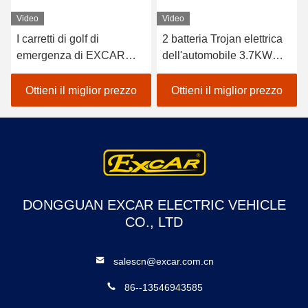
Video
Video
I carretti di golf di
2 batteria Trojan elettrica
emergenza di EXCAR
dell'automobile 3.7KW
A1H2/CE con carico
48V dell'ambulanza di
chiuso inseriscono il telaio
Seater con il contenitore
Ottieni il miglior prezzo
Ottieni il miglior prezzo
di alluminio
di carico
DONGGUAN EXCAR ELECTRIC VEHICLE
CO., LTD
salescn@excar.com.cn
86--13546943585