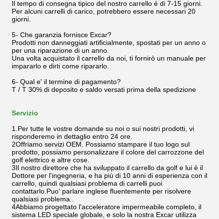
Il tempo di consegna tipico del nostro carrello è di 7-15 giorni.
Per alcuni carrelli di carico, potrebbero essere necessari 20
giorni.
5- Che garanzia fornisce Excar?
Prodotti non danneggiati artificialmente, spostati per un anno o
per una riparazione di un anno.
Una volta acquistato il carrello da noi, ti fornirò un manuale per
impararlo e dirti come ripararlo.
6- Qual e' il termine di pagamento?
T / T 30% di deposito e saldo versati prima della spedizione
Servizio
1.Per tutte le vostre domande su noi o sui nostri prodotti, vi
risponderemo in dettaglio entro 24 ore.
2Offriamo servizi OEM. Possiamo stampare il tuo logo sul
prodotto, possiamo personalizzare il colore del carrozzone del
golf elettrico e altre cose.
3Il nostro direttore che ha sviluppato il carrello da golf e lui è il
Dottore per l'ingegneria, e ha più di 10 anni di esperienza con il
carrello, quindi qualsiasi problema di carrelli puoi
contattarlo.Puo' parlare inglese fluentemente per risolvere
qualsiasi problema..
4Abbiamo progettato l'acceleratore impermeabile completo, il
sistema LED speciale globale, e solo la nostra Excar utilizza