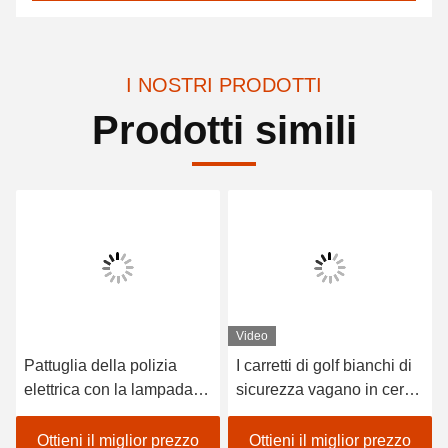
I NOSTRI PRODOTTI
Prodotti simili
Video
Pattuglia della polizia
I carretti di golf bianchi di
elettrica con la lampada
sicurezza vagano in cerca
dell'allarme
di preda l'automobile 2
Seater a pile
Ottieni il miglior prezzo
Ottieni il miglior prezzo