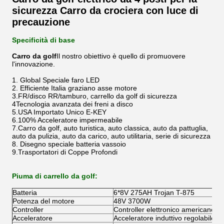
sicurezza Carro da crociera con luce di
precauzione
Specificità di base
Carro da golf
Il nostro obiettivo è quello di promuovere
l'innovazione.
1. Global Speciale faro LED
2. Efficiente Italia graziano asse motore
3.FR/disco RR/tamburo, carrello da golf di sicurezza
4Tecnologia avanzata dei freni a disco
5.USA Importato Unico E-KEY
6.100% Acceleratore impermeabile
7.Carro da golf, auto turistica, auto classica, auto da pattuglia,
auto da pulizia, auto da carico, auto utilitaria, serie di sicurezza
8. Disegno speciale batteria vassoio
9.Trasportatori di Coppe Profondi
Piuma di carrello da golf:
Batteria
6*8V 275AH Trojan T-875
Potenza del motore
48V 3700W
Controller
Controller elettronico americano Cu
Acceleratore
Acceleratore induttivo regolabile Si