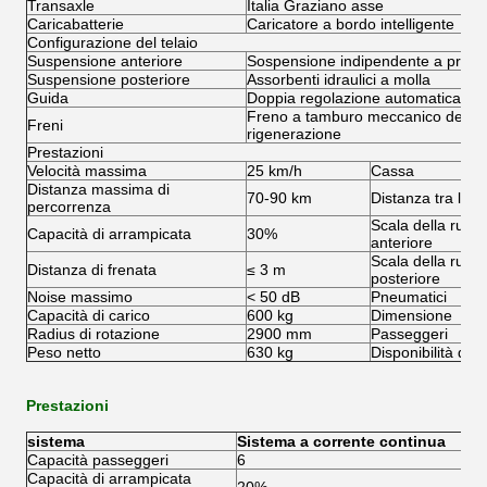
Transaxle
Italia Graziano asse
Caricabatterie
Caricatore a bordo intelligente
Configurazione del telaio
Suspensione anteriore
Sospensione indipendente a prima
Suspensione posteriore
Assorbenti idraulici a molla
Guida
Doppia regolazione automatica "R
Freno a tamburo meccanico della ru
Freni
rigenerazione
Prestazioni
Velocità massima
25 km/h
Cassa
Distanza massima di
70-90 km
Distanza tra le r
percorrenza
Scala della ruota
Capacità di arrampicata
30%
anteriore
Scala della ruota
Distanza di frenata
≤ 3 m
posteriore
Noise massimo
< 50 dB
Pneumatici
Capacità di carico
600 kg
Dimensione
Radius di rotazione
2900 mm
Passeggeri
Peso netto
630 kg
Disponibilità dal
Prestazioni
sistema
Sistema a corrente continua
Capacità passeggeri
6
Capacità di arrampicata