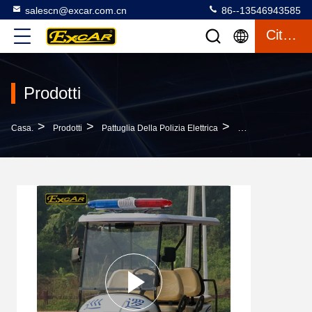
salescn@excar.com.cn
86--13546943585
Citazione
Prodotti
>
>
>
Casa.
Prodotti
Pattuglia Della Polizia Elettrica
Il Carretto Di Golf