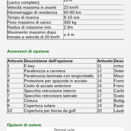
20%
(carico completo)
Velocità massima in avanti
23 km/h
Kilometraggio di resistenza
60-80 km
Tempo di ricarica
8-10 ore
Peso massimo di carico
360 kg
Radius di rotazione min.
2.9m
Movimento massimo dopo
≤ 4 m
frenata a velocità di 20 km/h
Accessori di opzione
Articolo
Descrizione dell'opzione
Articolo
Descrizi
1
E-key
11
cintura d
2
Parabrezza a cerniera
12
Sistema d
3
Parabrezza laminata con tergicristallo
13
Misurator
4
Protezione per spazzole in acciaio
14
Freno E
5
Cesto di acciaio anteriore
15
Freno a d
6
Specchio retrovisore interno
16
Carlisle 
7
Specchio retrovisore laterale
17
Scatola d
8
Cintura
18
Bottiglia 
9
Copertura solare
19
Rastrello
10
Copertura per borsa da golf
20
Lavatrici
Opzioni di colore