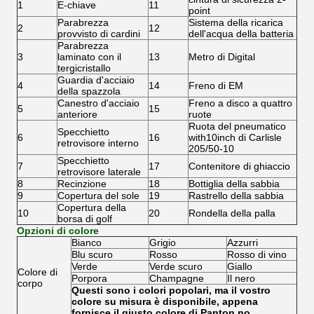
1
E-chiave
11
point
Parabrezza
Sistema della ricarica
2
12
provvisto di cardini
dell'acqua della batteria
Parabrezza
3
laminato con il
13
Metro di Digital
tergicristallo
Guardia d'acciaio
4
14
Freno di EM
della spazzola
Canestro d'acciaio
Freno a disco a quattro
5
15
anteriore
ruote
Ruota del pneumatico
Specchietto
6
16
with10inch di Carlisle
retrovisore interno
205/50-10
Specchietto
7
17
Contenitore di ghiaccio
retrovisore laterale
8
Recinzione
18
Bottiglia della sabbia
9
Copertura del sole
19
Rastrello della sabbia
Copertura della
10
20
Rondella della palla
borsa di golf
Opzioni di colore
Bianco
Grigio
Azzurri
Blu scuro
Rosso
Rosso di vino
Verde
Verde scuro
Giallo
Colore di
Porpora
Champagne
Il nero
corpo
Questi sono i colori popolari, ma il vostro
colore su misura è disponibile, appena
fornisce il giusto colore di Panton no