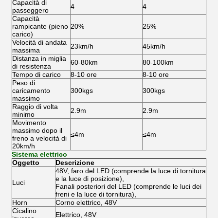
Capacità di
4
4
passeggero
Capacità
rampicante (pieno
20%
25%
carico)
Velocità di andata
23km/h
45km/h
massima
Distanza in miglia
60-80km
80-100km
di resistenza
Tempo di carico
8-10 ore
8-10 ore
Peso di
caricamento
300kgs
300kgs
massimo
Raggio di volta
2.9m
2.9m
minimo
Movimento
massimo dopo il
≤4m
≤4m
freno a velocità di
20km/h
Sistema elettrico
Oggetto
Descrizione
48V, faro del LED (comprende la luce di tornitura
e la luce di posizione),
Luci
Fanali posteriori del LED (comprende le luci dei
freni e la luce di tornitura),
Horn
Corno elettrico, 48V
Cicalino
Elettrico, 48V