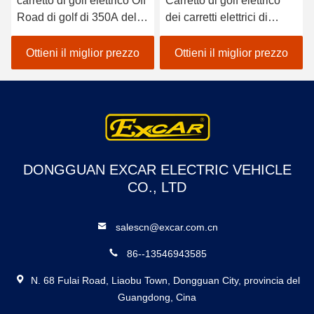
carretto di golf elettrico Off
Carretto di golf elettrico
Road di golf di 350A del
dei carretti elettrici di
carretto di caccia del
caccia di Excar per
carrozzino 4
cercare i carretti di golf di
Ottieni il miglior prezzo
Ottieni il miglior prezzo
dell'azionamento elettrico
caccia
elettrico della ruota
DONGGUAN EXCAR ELECTRIC VEHICLE
CO., LTD
salescn@excar.com.cn
86--13546943585
N. 68 Fulai Road, Liaobu Town, Dongguan City, provincia del
Guangdong, Cina