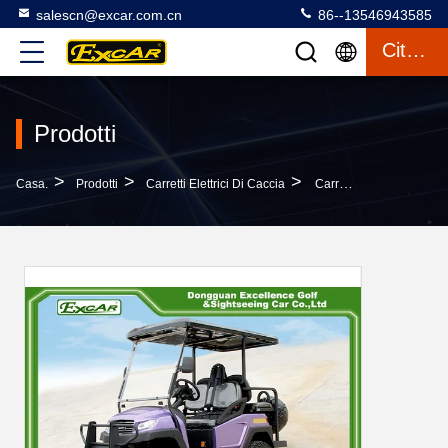
salescn@excar.com.cn
86--13546943585
Citazione
Prodotti
>
>
>
Casa.
Prodotti
Carretti Elettrici Di Caccia
Carrozzino Elettrico Di Caccia Di EXCAR Con La Batteria/regolatore Trojan Di Curtis