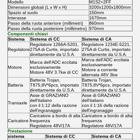
Modello
M1S2+2FF
Dimensioni globali (L x W x H)
3200x1200x1800mm
Spazio al suolo
150mm
Interasse
1670mm
Passo della ruota anteriore (millimetri)
860mm
Passo della ruota posteriore (millimetro)
970mm
Componenti chiavi
Sistema
Sistema di CC
Sistema di CA
Regolatore 1266A-5201,
Regolatore 1234E-5221,
Regolatore
275A di Curtis, importato
275A di Curtis, importato
direttamente da U.S.A.
direttamente da U.S.A.
Marca dell'ADC eccitata
Marca dell'ADC eccitata
esclusivamente
Motore
esclusivamente
Motore a corrente
Motore 48V 3.7kw di CC
alternata 48V 3kw
Batteria Trojan,
Batteria Trojan,
Batteria
T875,8V*6pcs, importato
T875,8V*6pcs, importato
direttamente da U.S.A.
direttamente da U.S.A.
Asse di GRAZIANO
Asse di GRAZIANO
dell'italiano
dell'italiano
Transaxle
con il 1:12 della razione
con il 1:16 della razione
dell'ingranaggio
dell'ingranaggio
Caricatore a bordo di alta
Caricatore a bordo di alta
Caricatore
frequenza
frequenza
Regolatore 48V/17A
Regolatore 48V/17A
Prestazione
sistema
Sistema di CC
Sistema di CA