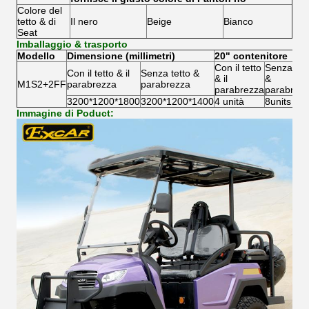
Colore del
tetto & di
Il nero
Beige
Bianco
Seat
Imballaggio & trasporto
Modello
Dimensione (millimetri)
20" contenitore
Con il tetto
Senza tet
Con il tetto & il
Senza tetto &
& il
&
M1S2+2FF
parabrezza
parabrezza
parabrezza
parabrez
3200*1200*1800
3200*1200*1400
4 unità
8units
Immagine di Poduct: