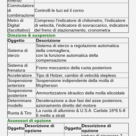
inverso
Commutatore
di
Controlli le luci ed il corno
combinazione
Metro di
Compreso l'indicatore di chilometro, l'indicatore
Digital
di velocità, l'indicatore di sovraccarico, indicatore
(facoltativo)
del freno di stazionamento, cronometra
Direzione & suspersion
Oggetto
Descrizione
Sistema di sterzo a regolazione automatica
Sistema di
della cremagliera,
sterzo
con la funzione automatica della
compensazione
Sistema di
Freno meccanico della ruota posteriore
frenatura
Acceleratore
Tipo di Holzer, cambio di velocità stepless
Sospensione
Sospensione indipendente della molla di
anteriore
Mcpherson
Sospensione
Ammortizzatore idraulico della molla elicoidale
posteriore
Determinare
Decelerazione a due fasi del asse posteriore,
modello
azionamento diretto del motore
La ruota di alluminio & U.S.A. Carlisle 18*8.5-8
Ruota & Tiro
6 mette a strati
Accessori di opzione
Descrizione di
Descrizione di
Oggetto
Oggetto
opzione
opzione
cintura di sicurezza 2-