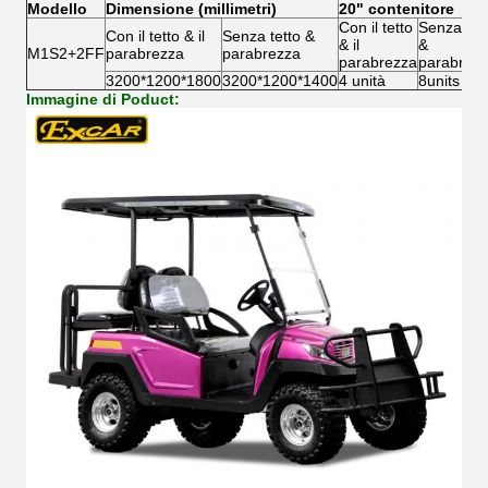
Modello
Dimensione (millimetri)
20" contenitore
Con il tetto
Senza tet
Con il tetto & il
Senza tetto &
& il
&
M1S2+2FF
parabrezza
parabrezza
parabrezza
parabrez
3200*1200*1800
3200*1200*1400
4 unità
8units
Immagine di Poduct: