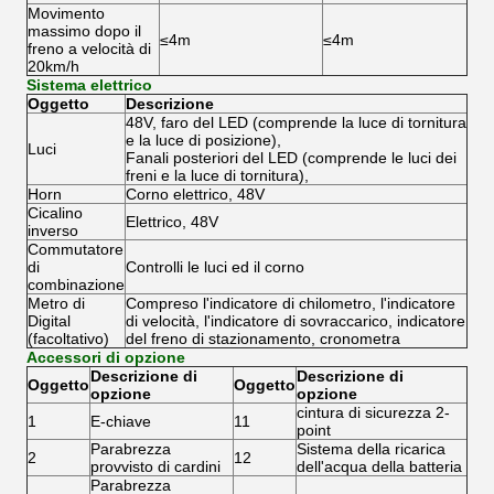
Movimento
massimo dopo il
≤4m
≤4m
freno a velocità di
20km/h
Sistema elettrico
Oggetto
Descrizione
48V, faro del LED (comprende la luce di tornitura
e la luce di posizione),
Luci
Fanali posteriori del LED (comprende le luci dei
freni e la luce di tornitura),
Horn
Corno elettrico, 48V
Cicalino
Elettrico, 48V
inverso
Commutatore
di
Controlli le luci ed il corno
combinazione
Metro di
Compreso l'indicatore di chilometro, l'indicatore
Digital
di velocità, l'indicatore di sovraccarico, indicatore
(facoltativo)
del freno di stazionamento, cronometra
Accessori di opzione
Descrizione di
Descrizione di
Oggetto
Oggetto
opzione
opzione
cintura di sicurezza 2-
1
E-chiave
11
point
Parabrezza
Sistema della ricarica
2
12
provvisto di cardini
dell'acqua della batteria
Parabrezza