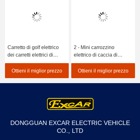
Carretto di golf elettrico
2 - Mini carrozzino
dei carretti elettrici di
elettrico di caccia di
caccia di Excar per
Seater, tipo Ce del carretto
cercare i carretti di golf di
di golf dei veicoli
Ottieni il miglior prezzo
Ottieni il miglior prezzo
caccia
approvato
DONGGUAN EXCAR ELECTRIC VEHICLE
CO., LTD