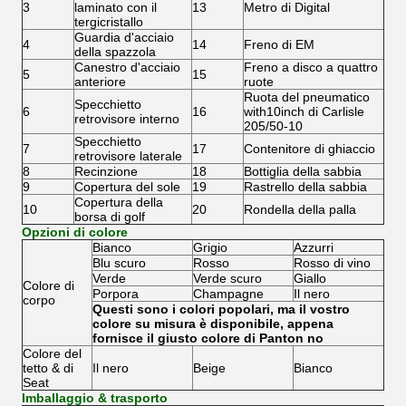
3
laminato con il
13
Metro di Digital
tergicristallo
Guardia d'acciaio
4
14
Freno di EM
della spazzola
Canestro d'acciaio
Freno a disco a quattro
5
15
anteriore
ruote
Ruota del pneumatico
Specchietto
6
16
with10inch di Carlisle
retrovisore interno
205/50-10
Specchietto
7
17
Contenitore di ghiaccio
retrovisore laterale
8
Recinzione
18
Bottiglia della sabbia
9
Copertura del sole
19
Rastrello della sabbia
Copertura della
10
20
Rondella della palla
borsa di golf
Opzioni di colore
Bianco
Grigio
Azzurri
Blu scuro
Rosso
Rosso di vino
Verde
Verde scuro
Giallo
Colore di
Porpora
Champagne
Il nero
corpo
Questi sono i colori popolari, ma il vostro
colore su misura è disponibile, appena
fornisce il giusto colore di Panton no
Colore del
tetto & di
Il nero
Beige
Bianco
Seat
Imballaggio & trasporto