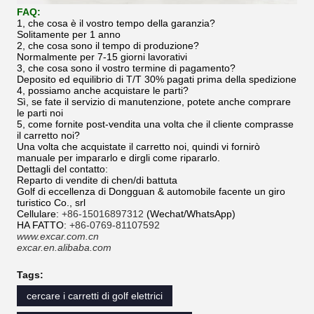
FAQ:
1, che cosa è il vostro tempo della garanzia?
Solitamente per 1 anno
2, che cosa sono il tempo di produzione?
Normalmente per 7-15 giorni lavorativi
3, che cosa sono il vostro termine di pagamento?
Deposito ed equilibrio di T/T 30% pagati prima della spedizione
4, possiamo anche acquistare le parti?
Sì, se fate il servizio di manutenzione, potete anche comprare
le parti noi
5, come fornite post-vendita una volta che il cliente comprasse
il carretto noi?
Una volta che acquistate il carretto noi, quindi vi fornirò
manuale per impararlo e dirgli come ripararlo.
Dettagli del contatto:
Reparto di vendite di chen/di battuta
Golf di eccellenza di Dongguan & automobile facente un giro
turistico Co., srl
Cellulare:
+86-15016897312
(Wechat/WhatsApp)
HA FATTO:
+86-0769-81107592
www.excar.com.cn
excar.en.alibaba.com
Tags:
cercare i carretti di golf elettrici