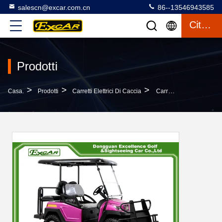
salescn@excar.com.cn
86--13546943585
Citazione
Prodotti
>
>
>
Casa.
Prodotti
Carretti Elettrici Di Caccia
Carretto Di Golf Elettrico Off Road Di Golf Di 350A Del Carretto Di Caccia Del Carrozzino 4 Dell'azionamento Elettrico Elettrico Della Ruota