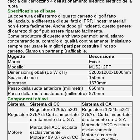
caccia del carrozzino 4 dell'azionamento elettrico elettrico della
ruota
Specificazione di base
La copertura dell'esterno di questo carretto di golf fatto
dell'acciaio, a differenza di quei fatti di FRP, i nostri materiali
non è rotta facilmente. Anche dopo gli incidenti, questo genere
di carretto di golf può essere riparato facilmente.
Come produttore di questo archivato per molti anni, stiamo
concentrando su controllo di qualità continuamente. Insistiamo
sempre per usare le migliori parti per costruire il nostro
carretto. Siamo un partner più affidabile.
Oggetto
Descrizione
Marca
Excar
Modello
M1S2+2FF
Dimensioni globali (L x W x H)
3200x1200x1800mm
Spazio al suolo
150mm
Interasse
1670mm
Passo della ruota anteriore (millimetri)
860mm
Passo della ruota posteriore (millimetro)
970mm
Componenti chiavi
Sistema
Sistema di CC
Sistema di CA
Regolatore 1266A-5201,
Regolatore 1234E-5221,
Regolatore
275A di Curtis, importato
275A di Curtis, importato
direttamente da U.S.A.
direttamente da U.S.A.
Marca dell'ADC eccitata
Marca dell'ADC eccitata
esclusivamente
Motore
esclusivamente
Motore a corrente
Motore 48V 3.7kw di CC
alternata 48V 3kw