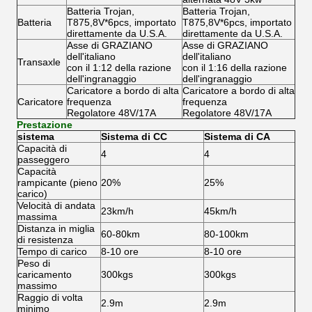
Batteria Trojan,
Batteria Trojan,
Batteria
T875,8V*6pcs, importato
T875,8V*6pcs, importato
direttamente da U.S.A.
direttamente da U.S.A.
Asse di GRAZIANO
Asse di GRAZIANO
dell'italiano
dell'italiano
Transaxle
con il 1:12 della razione
con il 1:16 della razione
dell'ingranaggio
dell'ingranaggio
Caricatore a bordo di alta
Caricatore a bordo di alta
Caricatore
frequenza
frequenza
Regolatore 48V/17A
Regolatore 48V/17A
Prestazione
sistema
Sistema di CC
Sistema di CA
Capacità di
4
4
passeggero
Capacità
rampicante (pieno
20%
25%
carico)
Velocità di andata
23km/h
45km/h
massima
Distanza in miglia
60-80km
80-100km
di resistenza
Tempo di carico
8-10 ore
8-10 ore
Peso di
caricamento
300kgs
300kgs
massimo
Raggio di volta
2.9m
2.9m
minimo