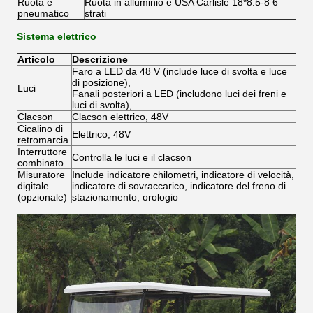
Ruota e
Ruota in alluminio e USA Carlisle 18*8.5-8 6
pneumatico
strati
Sistema elettrico
Articolo
Descrizione
Faro a LED da 48 V (include luce di svolta e luce
di posizione),
Luci
Fanali posteriori a LED (includono luci dei freni e
luci di svolta),
Clacson
Clacson elettrico, 48V
Cicalino di
Elettrico, 48V
retromarcia
Interruttore
Controlla le luci e il clacson
combinato
Misuratore
Include indicatore chilometri, indicatore di velocità,
digitale
indicatore di sovraccarico, indicatore del freno di
(opzionale)
stazionamento, orologio