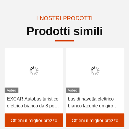
I NOSTRI PRODOTTI
Prodotti simili
Video
Video
EXCAR Autobus turistico
bus di navetta elettrico
elettrico bianco da 8 posti
bianco facente un giro
con caricabatterie a bordo
turistico elettrico di Seat
da 17AH, adatto per le
dell'automobile 8 del
Ottieni il miglior prezzo
Ottieni il miglior prezzo
città e le zone turistiche
motore di CC 3.7kw