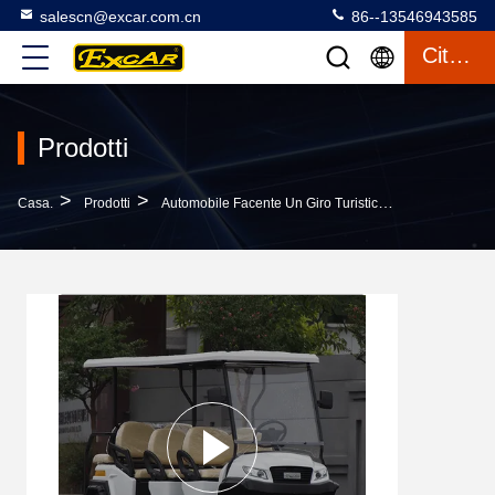
salescn@excar.com.cn
86--13546943585
Citazione
Prodotti
>
>
>
Casa.
Prodotti
Automobile Facente Un Giro Turistico Elettrica
Auto