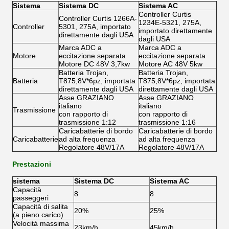
Sistema
Sistema DC
Sistema AC
Controller Curtis
Controller Curtis 1266A-
1234E-5321, 275A,
Controller
5301, 275A, importato
importato direttamente
direttamente dagli USA
dagli USA
Marca ADC a
Marca ADC a
Motore
eccitazione separata
eccitazione separata
Motore DC 48V 3,7kw
Motore AC 48V 5kw
Batteria Trojan,
Batteria Trojan,
Batteria
T875,8V*6pz, importata
T875,8V*6pz, importata
direttamente dagli USA
direttamente dagli USA
Asse GRAZIANO
Asse GRAZIANO
italiano
italiano
Trasmissione
con rapporto di
con rapporto di
trasmissione 1:12
trasmissione 1:16
Caricabatterie di bordo
Caricabatterie di bordo
Caricabatterie
ad alta frequenza
ad alta frequenza
Regolatore 48V/17A
Regolatore 48V/17A
Prestazioni
sistema
Sistema DC
Sistema AC
Capacità
8
8
passeggeri
Capacità di salita
20%
25%
(a pieno carico)
Velocità massima
23km/h
45km/h