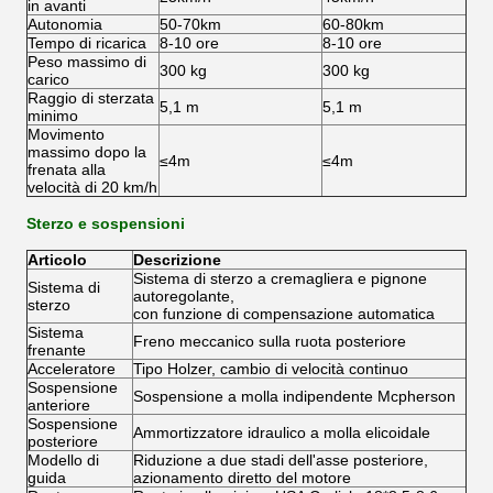
in avanti
Autonomia
50-70km
60-80km
Tempo di ricarica
8-10 ore
8-10 ore
Peso massimo di
300 kg
300 kg
carico
Raggio di sterzata
5,1 m
5,1 m
minimo
Movimento
massimo dopo la
≤4m
≤4m
frenata alla
velocità di 20 km/h
Sterzo e sospensioni
Articolo
Descrizione
Sistema di sterzo a cremagliera e pignone
Sistema di
autoregolante,
sterzo
con funzione di compensazione automatica
Sistema
Freno meccanico sulla ruota posteriore
frenante
Acceleratore
Tipo Holzer, cambio di velocità continuo
Sospensione
Sospensione a molla indipendente Mcpherson
anteriore
Sospensione
Ammortizzatore idraulico a molla elicoidale
posteriore
Modello di
Riduzione a due stadi dell'asse posteriore,
guida
azionamento diretto del motore