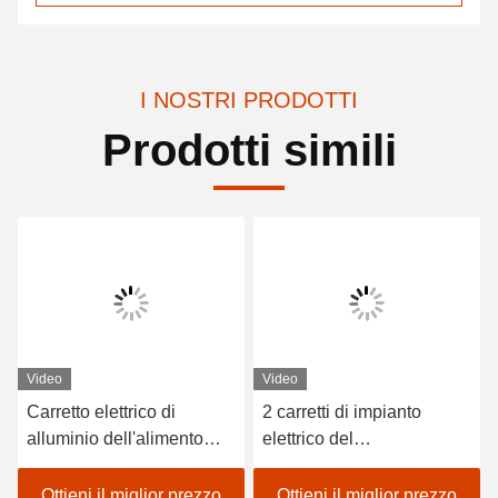
I NOSTRI PRODOTTI
Prodotti simili
Video
Video
Carretto elettrico di
2 carretti di impianto
alluminio dell'alimento
elettrico del
con il CE dell'asse 3.7KW
passeggero/carretto
dell'Italia Graziano
elettrico dell'alimento con
Ottieni il miglior prezzo
Ottieni il miglior prezzo