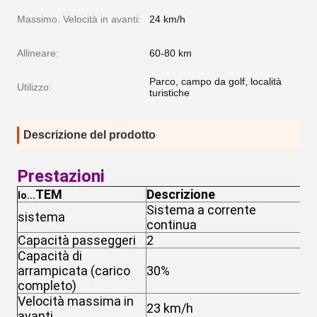
Massimo. Velocità in avanti:
24 km/h
Allineare:
60-80 km
Parco, campo da golf, località
Utilizzo:
turistiche
Descrizione del prodotto
Prestazioni
TEM
Descrizione
Io...
Sistema a corrente
sistema
S
continua
Capacità passeggeri
2
2
Capacità di
arrampicata (carico
30%
3
completo)
Velocità massima in
23 km/h
4
avanti