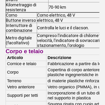
Kilometraggio di
70-90 km
8
resistenza
Corno
Corno elettrico, 48 V
Buttone inverso
elettrico, 48 V
Interruttore di
Controlla le luci e il clacson.
combinazione
Compreso l'indicatore di chilometragg
Metro digitale
velocità, l'indicatore di sovraccarico,
(facoltativo)
stazionamento, l'orologio
Corpo e telaio
Articolo
Descrizione
Cornice e telaio
Fabbricazione a partire da legh
Copertina di corpo anteriore e 
Corpo
plastiche ingegneristiche in PP,
Terreno
di materie plastiche rinforzate 
Vetro anteriore
Vetro organico (PMMA), in una
Incorporazione di un tubo di a
Supporti per tetti
nel supporto in plastica
Spugna rinata con cuoio artifici