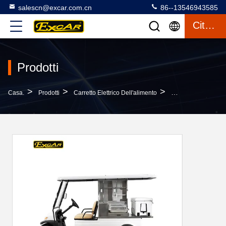
salescn@excar.com.cn
86--13546943585
Citazione
Prodotti
>
>
>
Casa.
Prodotti
Carretto Elettrico Dell'alimento
Carro Da Golf Elett