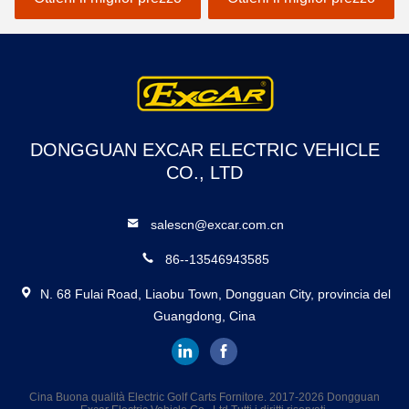
le batterie del Trojan 48v
DONGGUAN EXCAR ELECTRIC VEHICLE
CO., LTD
salescn@excar.com.cn
86--13546943585
N. 68 Fulai Road, Liaobu Town, Dongguan City, provincia del
Guangdong, Cina
Cina Buona qualità Electric Golf Carts Fornitore. 2017-2026 Dongguan