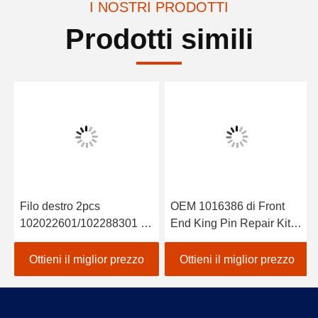
I NOSTRI PRODOTTI
Prodotti simili
Filo destro 2pcs
OEM 1016386 di Front
102022601/102288301 di
End King Pin Repair Kit
Rod End 2004-UP del
For Club Car DS 1981-Up
legame di DS
del carretto di golf
Ottieni il miglior prezzo
Ottieni il miglior prezzo
dell'automobile del club