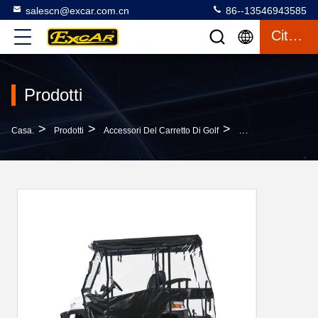
salescn@excar.com.cn
86--13546943585
Citazione
Prodotti
>
>
>
Casa.
Prodotti
Accessori Del Carretto Di Golf
Cassa Impermeabile