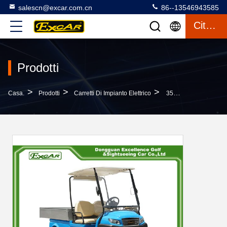
salescn@excar.com.cn
86--13546943585
Citazione
Prodotti
>
>
>
Casa.
Prodotti
Carretti Di Impianto Elettrico
35 Km/H 4 Carrelli Elettrici Per Ruote Con Telaio In Alluminio Per Attrezzi Da Carico PP