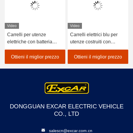
Video
Video
Carrelli per utenze
Carrelli elettrici blu per
elettriche con batteria
utenze costruiti con
Trojan da 48V e capacità
regolatori ad alta
di carico di 600 kg adatti
frequenza da 48v 3,7kw e
Ottieni il miglior prezzo
Ottieni il miglior prezzo
per applicazioni in hotel e
controller Curtis per
golf club
un'esperienza di guida
fluida
DONGGUAN EXCAR ELECTRIC VEHICLE
CO., LTD
salescn@excar.com.cn