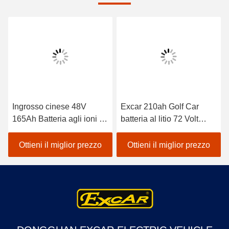
Ingrosso cinese 48V
Excar 210ah Golf Car
165Ah Batteria agli ioni di
batteria al litio 72 Volt
litio Batteria ricaricabile
MSDS approvato
Sostituzione acido piombo
Ottieni il miglior prezzo
Ottieni il miglior prezzo