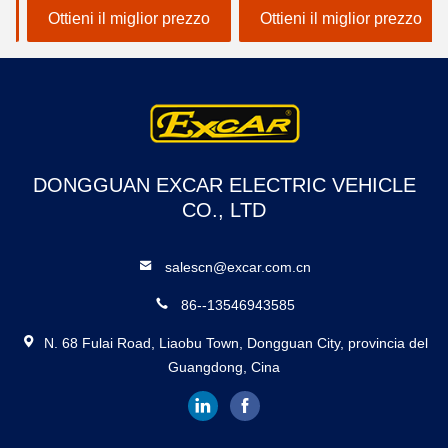
di carico di 600 kg adatti
frequenza da 48v 3,7kw e
Ottieni il miglior prezzo
Ottieni il miglior prezzo
per applicazioni in hotel e
controller Curtis per
golf club
un'esperienza di guida
fluida
DONGGUAN EXCAR ELECTRIC VEHICLE
CO., LTD
salescn@excar.com.cn
86--13546943585
N. 68 Fulai Road, Liaobu Town, Dongguan City, provincia del
Guangdong, Cina