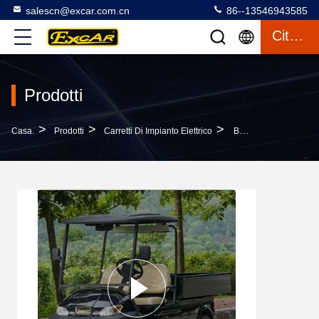
salescn@excar.com.cn
86--13546943585
Citazione
Prodotti
>
>
>
Casa.
Prodotti
Carretti Di Impianto Elettrico
Batteria A Pile Del Trojan Dei Veicoli Utilitari Del Telaio D'acciaio