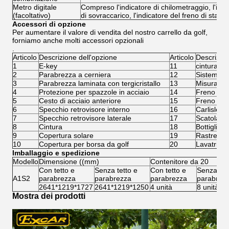
Metro digitale
Compreso l'indicatore di chilometraggio, l'indic
(facoltativo)
di sovraccarico, l'indicatore del freno di stazi
Accessori di opzione
Per aumentare il valore di vendita del nostro carrello da golf,
forniamo anche molti accessori opzionali
.
Articolo
Descrizione dell'opzione
Articolo
Descrizion
1
E-key
11
cintura di
2
Parabrezza a cerniera
12
Sistema di
3
Parabrezza laminata con tergicristallo
13
Misuratore
4
Protezione per spazzole in acciaio
14
Freno EM
5
Cesto di acciaio anteriore
15
Freno a di
6
Specchio retrovisore interno
16
Carlisle 2
7
Specchio retrovisore laterale
17
Scatola di
8
Cintura
18
Bottiglia d
9
Copertura solare
19
Rastrello 
10
Copertura per borsa da golf
20
Lavatrici 
Imballaggio e spedizione
Modello
Dimensione ((mm)
Contenitore da 20
Con tetto e
Senza tetto e
Con tetto e
Senza tet
A1S2
parabrezza
parabrezza
parabrezza
parabrez
2641*1219*1727
2641*1219*1250
4 unità
8 unità
Mostra dei prodotti