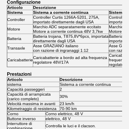
Configurazione
Articolo
Descrizione
Sistema
Sistema a corrente continua
Sistema A
Controller Curtis 1266A-5201, 275A,
Controller
Controller
importato direttamente dagli USA
importato 
Marchio ADC separatamente eccitato
Marchio AD
Motore
Motore a corrente continua 48V 3,7kw
Motore CA
Batteria trojana, T875,8V*6pcs, importata
Batteria t
Batteria
direttamente dagli USA
importata 
Asse GRAZIANO italiano
Asse GRAZ
Transaxle
con razione di ingranaggi 1:12
con razion
Caricabatte
Caricabatterie a bordo ad alta frequenza
Caricabatterie
frequenza
regolatore 48V/17A
regolatore
Prestazioni
Articolo
Descrizione
sistema
Sistema a corrente continua
Si
Capacità passeggeri
2
2
Capacità di arrampicata
30%
3
(carico completo)
Velocità massima in avanti
23 km/h
45
Kilometraggio di resistenza
70-90 km
80
Corno
Corno elettrico, 48 V
Buttone inverso
elettrico, 48 V
Interruttore di
Controlla le luci e il clacson.
combinazione