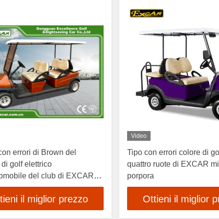
Video
on errori di Brown del
Tipo con errori colore di go
 di golf elettrico
quattro ruote di EXCAR mi
tomobile del club di EXCAR
porpora
passeggero 4 e 2
tieni il miglior prezzo
Ottieni il miglior 