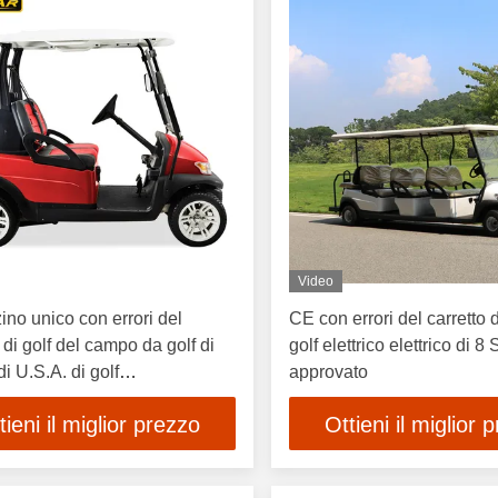
Video
ino unico con errori del
CE con errori del carretto d
 di golf del campo da golf di
golf elettrico elettrico di 8
i U.S.A. di golf
approvato
o/batteria Trojan
tieni il miglior prezzo
Ottieni il miglior 