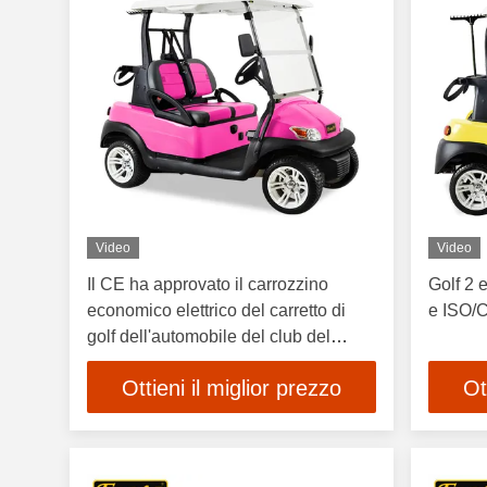
Video
Video
Il CE ha approvato il carrozzino
Golf 2 e
economico elettrico del carretto di
e ISO/C
golf dell'automobile del club del
carretto di golf della batteria Trojan
Ottieni il miglior prezzo
Ot