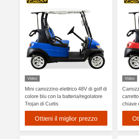
Video
Video
Mini carrozzino elettrico 48V di golf di
Carrozz
colore blu con la batteria/regolatore
carretto
Trojan di Curtis
chiave d
elettric
Ottieni il miglior prezzo
Ot