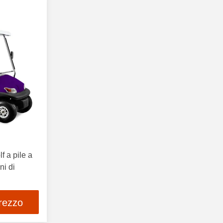
lf a pile a
ni di
prezzo