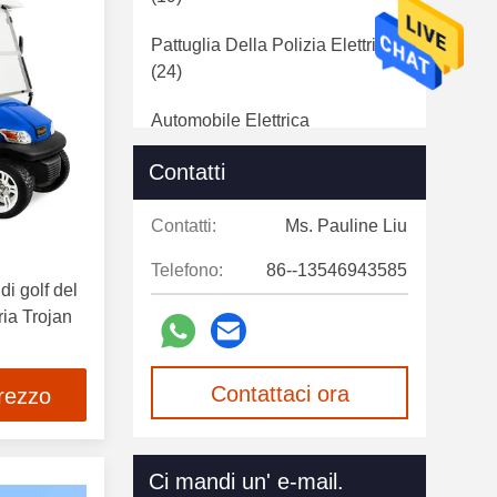
Pattuglia Della Polizia Elettrica
(24)
Automobile Elettrica
Dell'ambulanza
(22)
Contatti
Batteria Al Litio Del Carretto Di
Golf
(16)
Contatti:
Ms. Pauline Liu
Telefono:
86--13546943585
Accessori Del Carretto Di Golf
di golf del
(91)
ria Trojan
Parti Dell'OEM Dell'automobile
Del Club
(10)
Contattaci ora
prezzo
Carretti Di Golf Elettrici Utilizzati
(17)
Ci mandi un' e-mail.