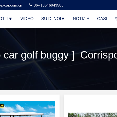
excar.com.cn
86--13546943585
OTTI
VIDEO
SU DI NOI
NOTIZIE
CASI