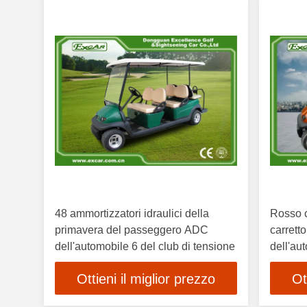
48 ammortizzatori idraulici della
Rosso c
primavera del passeggero ADC
carretto
dell'automobile 6 del club di tensione
dell'au
per il 
Ottieni il miglior prezzo
Ot