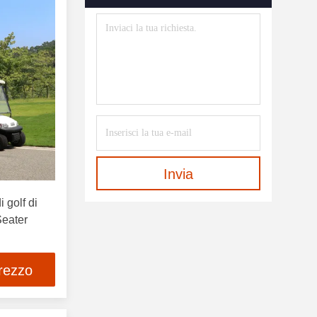
Invia
i golf di
 Seater
prezzo