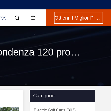
Ottieni Il Miglior Prezzo
中文
Parole chiave [ club car golf buggy ] Corrispondenza 120 prodotti
Categorie
Electric Golf Carts
(303)