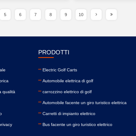
5
6
7
8
9
10
PRODOTTI
ale
Electric Golf Carts
brica
Automobile elettrica di golf
a qualità
carrozzino elettrico di golf
Automobile facente un giro turistico elettrica
o
Carretti di impianto elettrico
privacy
Bus facente un giro turistico elettrico