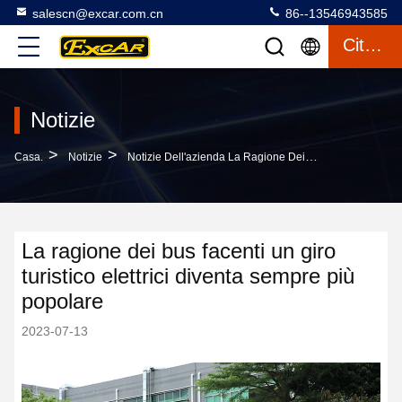
salescn@excar.com.cn
86--13546943585
Citazione
Notizie
>
>
Casa.
Notizie
Notizie Dell'azienda La Ragione Dei Bus Facenti Un Giro Turistico Elettrici Diventa Sempre Più Popolare
La ragione dei bus facenti un giro
turistico elettrici diventa sempre più
popolare
2023-07-13