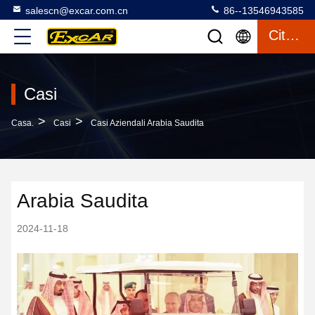
salescn@excar.com.cn
86--13546943585
Citazione
Casi
>
>
Casa.
Casi
Casi Aziendali Arabia Saudita
Arabia Saudita
2024-11-18