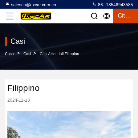
salescn@excar.com.cn
86--13546943585
Citazione
Casi
>
>
Casa.
Casi
Casi Aziendali Filippino
Filippino
2024-11-18